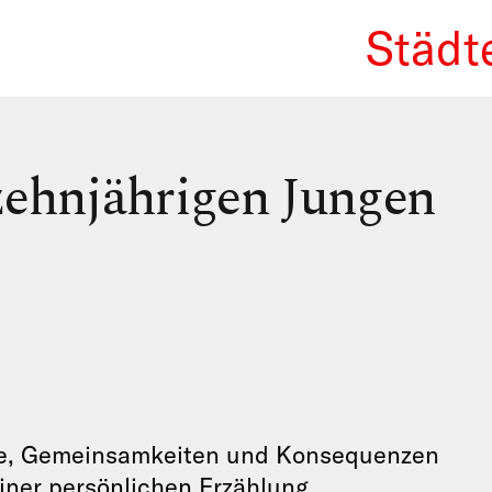
Städt
We Re
zehnjährigen Jungen
de, Gemeinsamkeiten und Konsequenzen
ner persönlichen Erzählung.