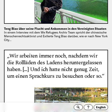
Teng Biao über seine Flucht und Ankommen in den Vereinigten Staaten
In einem Interview mit dem We Refugees Archiv Team spricht der chinesische
Menschenrechtsaktivist und Exilierte Teng Biao darüber, wie er nach New York
City…
„Wir arbeiten immer noch, nachdem wir
die Rollläden des Ladens heruntergelassen
haben. […] Und ich hatte nicht genug Zeit,
um einen Sprachkurs zu besuchen oder so.“
English
Suche
Archivto