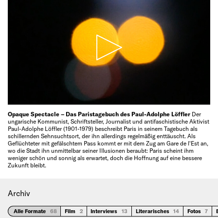
Opaque Spectacle – Das Paristagebuch des Paul-Adolphe Löffler
Der
ungarische Kommunist, Schriftsteller, Journalist und antifaschistische Aktivist
Paul-Adolphe Löffler (1901-1979) beschreibt Paris in seinem Tagebuch als
schillernden Sehnsuchtsort, der ihn allerdings regelmäßig enttäuscht. Als
Geflüchteter mit gefälschtem Pass kommt er mit dem Zug am Gare de l'Est an,
wo die Stadt ihn unmittelbar seiner Illusionen beraubt: Paris scheint ihm
weniger schön und sonnig als erwartet, doch die Hoffnung auf eine bessere
Zukunft bleibt.
Archiv
Alle Formate
68
Film
2
Interviews
13
Literarisches
14
Fotos
7