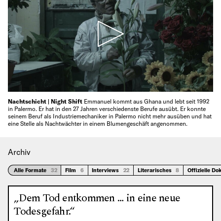
Nachtschicht | Night Shift
Emmanuel kommt aus Ghana und lebt seit 1992
in Palermo. Er hat in den 27 Jahren verschiedenste Berufe ausübt. Er konnte
seinem Beruf als Industriemechaniker in Palermo nicht mehr ausüben und hat
eine Stelle als Nachtwächter in einem Blumengeschäft angenommen.
Archiv
Alle Formate
32
Film
6
Interviews
22
Literarisches
8
Offizielle D
„Dem Tod entkommen … in eine neue
Todesgefahr.“