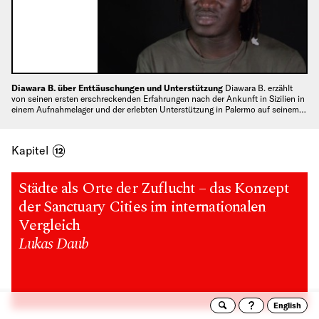
Diawara B. über Enttäuschungen und Unterstützung
Diawara B. erzählt
von seinen ersten erschreckenden Erfahrungen nach der Ankunft in Sizilien in
einem Aufnahmelager und der erlebten Unterstützung in Palermo auf seinem…
Kapitel
12
Städte als Orte der Zuflucht – das Konzept
der Sanctuary Cities im internationalen
Vergleich
Lukas Daub
English
Suche
Archivto