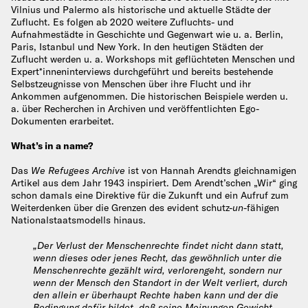
Vilnius und Palermo als historische und aktuelle Städte der
Zuflucht. Es folgen ab 2020 weitere Zufluchts- und
Aufnahmestädte in Geschichte und Gegenwart wie u. a. Berlin,
Paris, Istanbul und New York. In den heutigen Städten der
Zuflucht werden u. a. Workshops mit geflüchteten Menschen und
Expert*inneninterviews durchgeführt und bereits bestehende
Selbstzeugnisse von Menschen über ihre Flucht und ihr
Ankommen aufgenommen. Die historischen Beispiele werden u.
a. über Recherchen in Archiven und veröffentlichten Ego-
Dokumenten erarbeitet.
What’s in a name?
Das
We Refugees Archive
ist von Hannah Arendts gleichnamigen
Artikel aus dem Jahr 1943 inspiriert. Dem Arendt’schen „Wir“ ging
schon damals eine Direktive für die Zukunft und ein Aufruf zum
Weiterdenken über die Grenzen des evident schutz-
un
-fähigen
Nationalstaatsmodells hinaus.
„Der Verlust der Menschenrechte findet nicht dann statt,
wenn dieses oder jenes Recht, das gewöhnlich unter die
Menschenrechte gezählt wird, verlorengeht, sondern nur
wenn der Mensch den Standort in der Welt verliert, durch
den allein er überhaupt Rechte haben kann und der die
Bedingung dafür bildet, daß seine Meinungen Gewicht