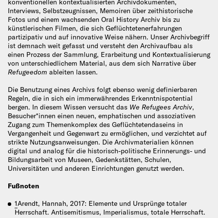
konventionellen kontextualisierten Archivdokumenten,
Interviews, Selbstzeugnissen, Memoiren über zeithistorische
Fotos und einem wachsenden Oral History Archiv bis zu
künstlerischen Filmen, die sich Geflüchtetenerfahrungen
partizipativ und auf innovative Weise nähern. Unser Archivbegriff
ist demnach weit gefasst und versteht den Archivaufbau als
einen Prozess der Sammlung, Erarbeitung und Kontextualisierung
von unterschiedlichem Material, aus dem sich Narrative über
Refugeedom
ableiten lassen.
Die Benutzung eines Archivs folgt ebenso wenig definierbaren
Regeln, die in sich ein immerwährendes Erkenntnispotential
bergen. In diesem Wissen versucht das
We Refugees Archiv
,
Besucher*innen einen neuen, emphatischen und assoziativen
Zugang zum Themenkomplex des Geflüchtetendaseins in
Vergangenheit und Gegenwart zu ermöglichen, und verzichtet auf
strikte Nutzungsanweisungen. Die Archivmaterialien können
digital und analog für die historisch-politische Erinnerungs- und
Bildungsarbeit von Museen, Gedenkstätten, Schulen,
Universitäten und anderen Einrichtungen genutzt werden.
Fußnoten
1
Arendt, Hannah, 2017: Elemente und Ursprünge totaler
Herrschaft. Antisemitismus, Imperialismus, totale Herrschaft.