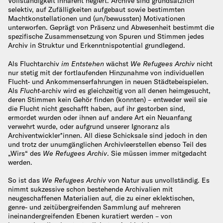
Vollständigkeit inhärent negiert. Archive sind grundsätzlich
selektiv, auf Zufälligkeiten aufgebaut sowie bestimmten
Machtkonstellationen und (un/bewussten) Motivationen
unterworfen. Geprägt von Präsenz und Abwesenheit bestimmt die
spezifische Zusammensetzung von Spuren und Stimmen jedes
Archiv in Struktur und Erkenntnispotential grundlegend.
Als Fluchtarchiv
im Entstehen
wächst
We Refugees Archiv
nicht
nur stetig mit der fortlaufenden Hinzunahme von individuellen
Flucht- und Ankommenserfahrungen in neuen Städtebeispielen.
Als
Flucht-
archiv wird es gleichzeitig von all denen heimgesucht,
deren Stimmen kein Gehör finden (konnten) – entweder weil sie
die Flucht nicht geschafft haben, auf ihr gestorben sind,
ermordet wurden oder ihnen auf andere Art ein Neuanfang
verwehrt wurde, oder aufgrund unserer Ignoranz als
Archiventwickler*innen. All diese Schicksale sind jedoch in den
und trotz der unumgänglichen Archivleerstellen ebenso Teil des
„Wirs“ des
We Refugees Archiv
. Sie müssen immer mitgedacht
werden.
So ist das
We Refugees Archiv
von Natur aus unvollständig. Es
nimmt sukzessive schon bestehende Archivalien mit
neugeschaffenen Materialien auf, die zu einer eklektischen,
genre- und zeitübergreifenden Sammlung auf mehreren
ineinandergreifenden Ebenen kuratiert werden – von