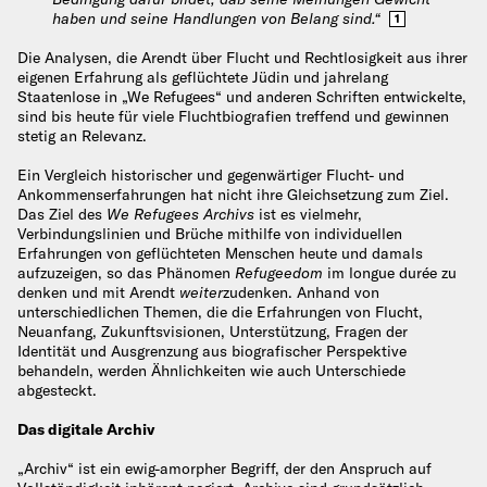
haben und seine Handlungen von Belang sind.“
1
Die Analysen, die Arendt über Flucht und Rechtlosigkeit aus ihrer
eigenen Erfahrung als geflüchtete Jüdin und jahrelang
Staatenlose in „We Refugees“ und anderen Schriften entwickelte,
sind bis heute für viele Fluchtbiografien treffend und gewinnen
stetig an Relevanz.
Ein Vergleich historischer und gegenwärtiger Flucht- und
Ankommenserfahrungen hat nicht ihre Gleichsetzung zum Ziel.
Das Ziel des
We Refugees Archivs
ist es vielmehr,
Verbindungslinien und Brüche mithilfe von individuellen
Erfahrungen von geflüchteten Menschen heute und damals
aufzuzeigen, so das Phänomen
Refugeedom
im longue durée zu
denken und mit Arendt
weiter
zudenken. Anhand von
unterschiedlichen Themen, die die Erfahrungen von Flucht,
Neuanfang, Zukunftsvisionen, Unterstützung, Fragen der
Identität und Ausgrenzung aus biografischer Perspektive
behandeln, werden Ähnlichkeiten wie auch Unterschiede
abgesteckt.
Das digitale Archiv
„Archiv“ ist ein ewig-amorpher Begriff, der den Anspruch auf