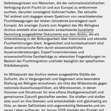
Selbstzeugnissen von Menschen, die der nationalsozialistischen
Verfolgung durch Flucht (
in
und
aus
Europa) zu entkommen
suchten, darunter vorwiegend Jüdinnen*Juden. Der aktuelle
Teil widmet sich dagegen einem Spektrum von verschiedensten
Fluchtbewegungen der letzten Jahrzehnte (vorwiegend
nach
Europa). Als analoger Zusatz zum Angebot des
We Refugees
Archivs
entsteht eine sukzesssiv anwachsende
kuratierte
Sammlung ausgewählter Dokumente aus dem Archiv,
die als
Unterstützung in der Bildungsarbeit über historische und aktuelle
Fluchterfahrungen dient. Angereichert und kontextualisiert wird
dieser archivarische Kern durch wissenschaftliche
Auseinandersetzungen, Expert*inneninterviews und
wissenschaftliche Gastbeiträge zu relevanten Fragestellungen im
Bereich der Fluchtmigration und/oder bezüglich der spezifischen
Städtebeispiele.
Im Mittelpunkt des Archivs stehen ausgewählte Städte der
Zuflucht, die in Vergangenheit und Gegenwart eine besondere
Stellung als Refugien einnahmen: als Orte des Widerstands gegen
nationale Ausschlusspolitiken, als Mikrokosmen, in denen
Visionen und Strukturen für eine offene Stadtgemeinschaft und
gemeinsame Zukunft geschaffen werden. Sie stießen und stoßen
aber auch an ihre Grenzen; und entwickel(te)n sich gleichzeitig als
Orte, an denen Geflüchtete sich eigenmächtig Netzwerke und ein
neues Leben aufbauen. Im Januar 2019 startete das Projekt mit