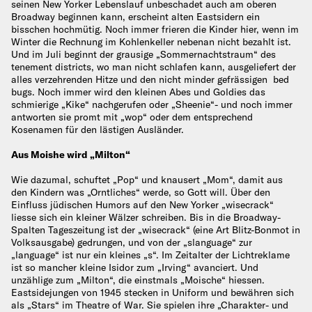
seinen New Yorker Lebenslauf unbeschadet auch am oberen
Broadway beginnen kann, erscheint alten Eastsidern ein
bisschen hochmütig. Noch immer frieren die Kinder hier, wenn im
Winter die Rechnung im Kohlenkeller nebenan nicht bezahlt ist.
Und im Juli beginnt der grausige „Sommernachtstraum“ des
tenement districts, wo man nicht schlafen kann, ausgeliefert der
alles verzehrenden Hitze und den nicht minder gefrässigen bed
bugs. Noch immer wird den kleinen Abes und Goldies das
schmierige „Kike“ nachgerufen oder „Sheenie“- und noch immer
antworten sie promt mit „wop“ oder dem entsprechend
Kosenamen für den lästigen Ausländer.
Aus Moishe wird „Milton“
Wie dazumal, schuftet „Pop“ und knausert „Mom“, damit aus
den Kindern was „Orntliches“ werde, so Gott will. Über den
Einfluss jüdischen Humors auf den New Yorker „wisecrack“
liesse sich ein kleiner Wälzer schreiben. Bis in die Broadway-
Spalten Tageszeitung ist der „wisecrack“ (eine Art Blitz-Bonmot in
Volksausgabe) gedrungen, und von der „slanguage“ zur
„language“ ist nur ein kleines „s“. Im Zeitalter der Lichtreklame
ist so mancher kleine Isidor zum „Irving“ avanciert. Und
unzählige zum „Milton“, die einstmals „Moische“ hiessen.
Eastsidejungen von 1945 stecken in Uniform und bewähren sich
als „Stars“ im Theatre of War. Sie spielen ihre „Charakter- und