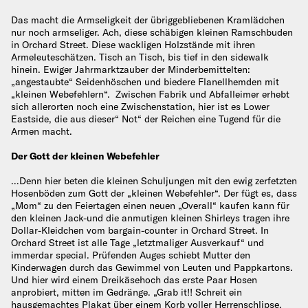
Das macht die Armseligkeit der übriggebliebenen Kramlädchen
nur noch armseliger. Ach, diese schäbigen kleinen Ramschbuden
in Orchard Street. Diese wackligen Holzstände mit ihren
Armeleuteschätzen. Tisch an Tisch, bis tief in den sidewalk
hinein. Ewiger Jahrmarktzauber der Minderbemittelten:
„angestaubte“ Seidenhöschen und biedere Flanellhemden mit
„kleinen Webefehlern“. Zwischen Fabrik und Abfalleimer erhebt
sich allerorten noch eine Zwischenstation, hier ist es Lower
Eastside, die aus dieser“ Not“ der Reichen eine Tugend für die
Armen macht.
Der Gott der kleinen Webefehler
…Denn hier beten die kleinen Schuljungen mit den ewig zerfetzten
Hosenböden zum Gott der „kleinen Webefehler“. Der fügt es, dass
„Mom“ zu den Feiertagen einen neuen „Overall“ kaufen kann für
den kleinen Jack-und die anmutigen kleinen Shirleys tragen ihre
Dollar-Kleidchen vom bargain-counter in Orchard Street. In
Orchard Street ist alle Tage „letztmaliger Ausverkauf“ und
immerdar special. Prüfenden Auges schiebt Mutter den
Kinderwagen durch das Gewimmel von Leuten und Pappkartons.
Und hier wird einem Dreikäsehoch das erste Paar Hosen
anprobiert, mitten im Gedränge. „Grab it!! Schreit ein
hausgemachtes Plakat über einem Korb voller Herrenschlipse,