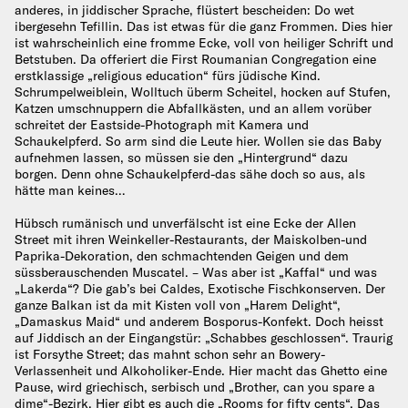
anderes, in jiddischer Sprache, flüstert bescheiden: Do wet
ibergesehn Tefillin. Das ist etwas für die ganz Frommen. Dies hier
ist wahrscheinlich eine fromme Ecke, voll von heiliger Schrift und
Betstuben. Da offeriert die First Roumanian Congregation eine
erstklassige „religious education“ fürs jüdische Kind.
Schrumpelweiblein, Wolltuch überm Scheitel, hocken auf Stufen,
Katzen umschnuppern die Abfallkästen, und an allem vorüber
schreitet der Eastside-Photograph mit Kamera und
Schaukelpferd. So arm sind die Leute hier. Wollen sie das Baby
aufnehmen lassen, so müssen sie den „Hintergrund“ dazu
borgen. Denn ohne Schaukelpferd-das sähe doch so aus, als
hätte man keines…
Hübsch rumänisch und unverfälscht ist eine Ecke der Allen
Street mit ihren Weinkeller-Restaurants, der Maiskolben-und
Paprika-Dekoration, den schmachtenden Geigen und dem
süssberauschenden Muscatel. – Was aber ist „Kaffal“ und was
„Lakerda“? Die gab’s bei Caldes, Exotische Fischkonserven. Der
ganze Balkan ist da mit Kisten voll von „Harem Delight“,
„Damaskus Maid“ und anderem Bosporus-Konfekt. Doch heisst
auf Jiddisch an der Eingangstür: „Schabbes geschlossen“. Traurig
ist Forsythe Street; das mahnt schon sehr an Bowery-
Verlassenheit und Alkoholiker-Ende. Hier macht das Ghetto eine
Pause, wird griechisch, serbisch und „Brother, can you spare a
dime“-Bezirk. Hier gibt es auch die „Rooms for fifty cents“. Das