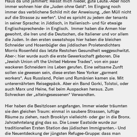
Haus da und jammert: Reisst mich nieder, gute Leute.-Aber noch
immer wohnen hier die „Juden ohne Geld“. Im Eingang noch
immer das verblichene Schild mit der Anweisung, „den Müll nicht
auf die Strasse zu werfen“. Und es spricht zu jedem der tenants
in seiner Sprache: in Jiddisch, in Italienisch- und für etwaige
Englischsprechende- in Englisch. Immer haben die Armen hier
gewohnt, die Iren und die Deutschen, die Italiener und vor allem
die Juden. In den ersten sweatshops hier haben die bleichen
Schneider und Hosenbügler des jiddischen Proletendichters
Morris Rosenfeld das letzte Restchen Gesundheit weggeschwitzt.
Aber-: hier wurde auch die erste Gewerkschaft geboren. Die
„Jewish Union oft the United Hebrew Trades“, von ein paar
wackeren Schneidern ins Leben gerufen. Eine seltsame Zunft
sollen sie gewesen sein, diese ersten New Yorker „garment
workers“. Aus Russland, Polen und Rumänien kamen sie. Mit
unterernährtem Reisegepäck. Aber ein Band Gorki, Tolstoi, oder
auch Marx und Heine, fiel beim Auspacken heraus. Zum
Schrecken der „alteingesessenen“ Verwandten.
Hier haben die Besitzlosen angefangen. Immer wieder träumten
sie den gleichen Traum: einmal in saubere Strassen, luftige
Räume zu ziehen, nach Brooklyn vielleicht- oder gar in die Bronx.
Jahrzehntelang ging das so. Die Lower Eastside wurde zur
traditionellen Ersten Station des jüdischen Immigranten.- Und
die Neuentdeckung der jüngsten Refugee-Gruppe: dass man