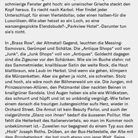
schmierige Fenster geht hoch: ein unwirscher Grieche steckt den
Kopf heraus. Es riecht nach Karbol. Hier findet jeder
Unterschlupf, für einen Vierteldollar, oder einen halben-für die
Luxuriösen.-Wie aber heisst so ein Loch, so eine
wanzengespickte Elendsbude?-„Parkview Hotel“.-Darunter tun
sie’s nicht.
In „Brass Row“, der Altmetall Gegend, leuchten die Messing-
Samovars, Gerümpel und Schätze. Die „Antique Shops“ voll von
„Junk“, die „Junk Shops“ voll von „Antiques“. Goldecht dagegen
sind die Zigeuner vor den Schänken. Wie sie im Buche stehn: rot
das Sammetmieder, knallblauer Satin der weite Rock, die Haut
blattbraun, wie Laub im Herbst. Und wenn sie gehen, klimpern
die Münzenketten. Aber sie gehen ja nicht, sie schreiten. Stolz
und hoch, als wäre noch der Böhmerwald um sie. Die Jungen, mit
Prinzessinnen-Allüren, den Pelzmantel über nackten Beinen in
knallgrüner Sandale. Und Augen haben sie alle wie Wildkatzen,
das schnurrt und hüpft und ist so unbändig vergnügt.-Wie fallen
einem danach die traurigen Judengesichter aufs Herz, wieder in
Orchard Street. Die Armut ist kein Beauty Parlor, und auch der
vielgerühmte „Glanz von ihnen“ bedarf die äusseren Politur. Hier
fehlt die Heiterkeit des Italienerviertels, wo man im Kummer noch
unbekümmert ist.- Zuweilen nur begegnest du einem Typ aus dem
„Hiob“ Joseph Roths. Drüben, an der Bus-Haltestelle, der Alte mit
dem Prophetenbart, der hat noch etwas von jener Welt. Seine