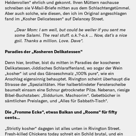
Heldenrollen“ ehrlich und gekonnt. Ihren Müttern nachause
schreiben sie V-Mail-Briefe mitten aus dem Schlachtengetümmel.
Aber auch solche, wie diesen, den ich im Original angeschlagen
fand im „Kosher Delicatessen“ auf Delancey Street.
„Dear Mom: I am well, but could be weller if you sent me
some Salami. The real stuff. o.k.?-o.k … Now, dat’s a nice
goil. Thanks a million. Love. Dave“.
Paradies der „Kosheren Delikatessen“
Denn hier, brother, bist du mitten in Paradies der koscheren
Delikatessen.-Jiddisches Schlaraffenland, wo sogar der Wein
„kosher“ ist und das Gänseschmalz „100% pure“, wie ein
Anschlag eigensinnig behauptet. Rivington scheint überhaupt die
Strasse der „Spezialitäten. Hier halberblindeter Fensterscheibe
baumelt einsam eine Schnur getrockneter Pilze. Nebenan, riesige
Bibel-Buchstaben: „Siddurium. Machsorim“. Gebetbücher in
sämtlichen Preislagen, und „Alles für Sabbath-Tisch“.
Die „Fromme Ecke“, etwas Balkan und „Rooms“ für fifty
cents…
„Strictly kosher“ dagegen ist alles unten in Rivington Street.
Fresh-killed Chickens today schreit ein Schild brutal, und ein