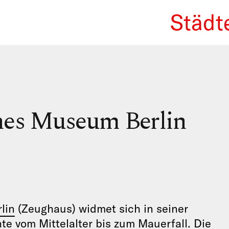
Städt
We Re
hes Museum Berlin
lin
(Zeughaus) widmet sich in seiner
e vom Mittelalter bis zum Mauerfall. Die