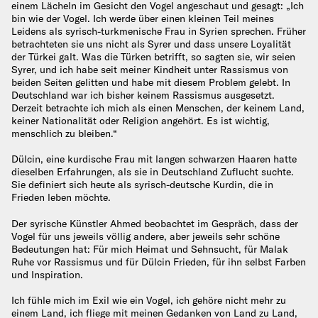
einem Lächeln im Gesicht den Vogel angeschaut und gesagt: „Ich
bin wie der Vogel. Ich werde über einen kleinen Teil meines
Leidens als syrisch-turkmenische Frau in Syrien sprechen. Früher
betrachteten sie uns nicht als Syrer und dass unsere Loyalität
der Türkei galt. Was die Türken betrifft, so sagten sie, wir seien
Syrer, und ich habe seit meiner Kindheit unter Rassismus von
beiden Seiten gelitten und habe mit diesem Problem gelebt. In
Deutschland war ich bisher keinem Rassismus ausgesetzt.
Derzeit betrachte ich mich als einen Menschen, der keinem Land,
keiner Nationalität oder Religion angehört. Es ist wichtig,
menschlich zu bleiben.“
Dülcin, eine kurdische Frau mit langen schwarzen Haaren hatte
dieselben Erfahrungen, als sie in Deutschland Zuflucht suchte.
Sie definiert sich heute als syrisch-deutsche Kurdin, die in
Frieden leben möchte.
Der syrische Künstler Ahmed beobachtet im Gespräch, dass der
Vogel für uns jeweils völlig andere, aber jeweils sehr schöne
Bedeutungen hat: Für mich Heimat und Sehnsucht, für Malak
Ruhe vor Rassismus und für Dülcin Frieden, für ihn selbst Farben
und Inspiration.
Ich fühle mich im Exil wie ein Vogel, ich gehöre nicht mehr zu
einem Land, ich fliege mit meinen Gedanken von Land zu Land,