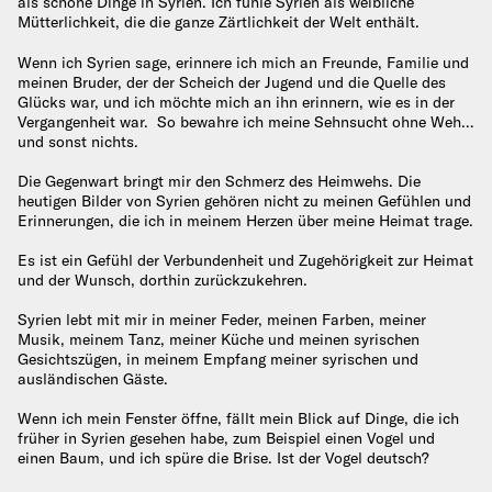
als schöne Dinge in Syrien. Ich fühle Syrien als weibliche
Mütterlichkeit, die die ganze Zärtlichkeit der Welt enthält.
Wenn ich Syrien sage, erinnere ich mich an Freunde, Familie und
meinen Bruder, der der Scheich der Jugend und die Quelle des
Glücks war, und ich möchte mich an ihn erinnern, wie es in der
Vergangenheit war. So bewahre ich meine Sehnsucht ohne Weh…
und sonst nichts.
Die Gegenwart bringt mir den Schmerz des Heimwehs. Die
heutigen Bilder von Syrien gehören nicht zu meinen Gefühlen und
Erinnerungen, die ich in meinem Herzen über meine Heimat trage.
Es ist ein Gefühl der Verbundenheit und Zugehörigkeit zur Heimat
und der Wunsch, dorthin zurückzukehren.
Syrien lebt mit mir in meiner Feder, meinen Farben, meiner
Musik, meinem Tanz, meiner Küche und meinen syrischen
Gesichtszügen, in meinem Empfang meiner syrischen und
ausländischen Gäste.
Wenn ich mein Fenster öffne, fällt mein Blick auf Dinge, die ich
früher in Syrien gesehen habe, zum Beispiel einen Vogel und
einen Baum, und ich spüre die Brise. Ist der Vogel deutsch?