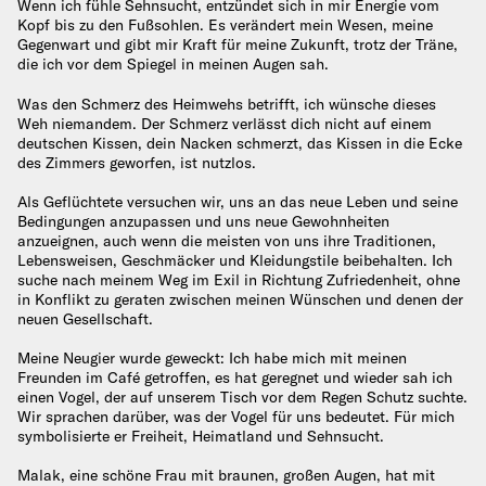
Wenn ich fühle Sehnsucht, entzündet sich in mir Energie vom
Kopf bis zu den Fußsohlen. Es verändert mein Wesen, meine
Gegenwart und gibt mir Kraft für meine Zukunft, trotz der Träne,
die ich vor dem Spiegel in meinen Augen sah.
Was den Schmerz des Heimwehs betrifft, ich wünsche dieses
Weh niemandem. Der Schmerz verlässt dich nicht auf einem
deutschen Kissen, dein Nacken schmerzt, das Kissen in die Ecke
des Zimmers geworfen, ist nutzlos.
Als Geflüchtete versuchen wir, uns an das neue Leben und seine
Bedingungen anzupassen und uns neue Gewohnheiten
anzueignen, auch wenn die meisten von uns ihre Traditionen,
Lebensweisen, Geschmäcker und Kleidungstile beibehalten. Ich
suche nach meinem Weg im Exil in Richtung Zufriedenheit, ohne
in Konflikt zu geraten zwischen meinen Wünschen und denen der
neuen Gesellschaft.
Meine Neugier wurde geweckt: Ich habe mich mit meinen
Freunden im Café getroffen, es hat geregnet und wieder sah ich
einen Vogel, der auf unserem Tisch vor dem Regen Schutz suchte.
Wir sprachen darüber, was der Vogel für uns bedeutet. Für mich
symbolisierte er Freiheit, Heimatland und Sehnsucht.
Malak, eine schöne Frau mit braunen, großen Augen, hat mit