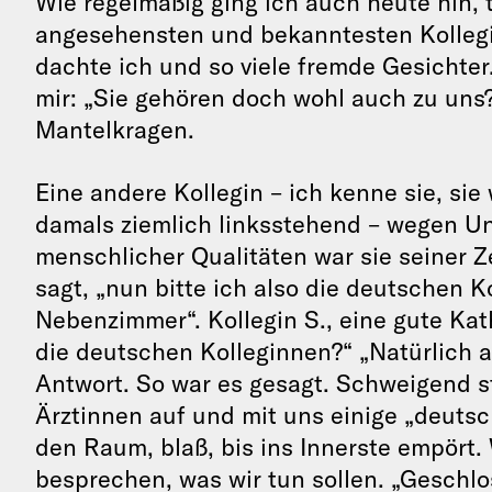
Wie regelmäßig ging ich auch heute hin, t
angesehensten und bekanntesten Kollegi
dachte ich und so viele fremde Gesichter
mir: „Sie gehören doch wohl auch zu uns?
Mantelkragen.
Eine andere Kollegin – ich kenne sie, si
damals ziemlich linksstehend – wegen Unt
menschlicher Qualitäten war sie seiner Z
sagt, „nun bitte ich also die deutschen 
Nebenzimmer“. Kollegin S., eine gute Kath
die deutschen Kolleginnen?“ „Natürlich al
Antwort. So war es gesagt. Schweigend s
Ärztinnen auf und mit uns einige „deuts
den Raum, blaß, bis ins Innerste empört. 
besprechen, was wir tun sollen. „Geschl