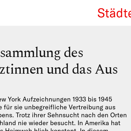
Städt
We Re
rsammlung des
ztinnen und das Aus
w York Aufzeichnungen 1933 bis 1945
 für sie unbegreifliche Vertreibung aus
bens. Trotz ihrer Sehnsucht nach den Orten
hland nie wieder besucht. In Amerika hat
Das Heimweh blieb konstant. In diesem