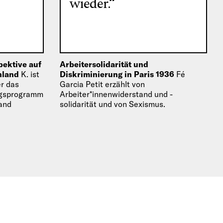
“
wieder.“
pektive auf
Arbeitersolidarität und
chland
K. ist
Diskriminierung in Paris 1936
Fé
er das
Garcia Petit erzählt von
ingsprogramm
Arbeiter*innenwiderstand und -
and
solidarität und von Sexismus.
ber ihre
…