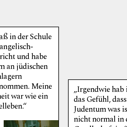
aß in der Schule
angelisch-
richt und habe
m an jüdischen
nlagern
enommen. Meine
„Irgendwie hab 
eit war wie ein
das Gefühl, dass
lleben.“
Judentum was is
nicht normal in 