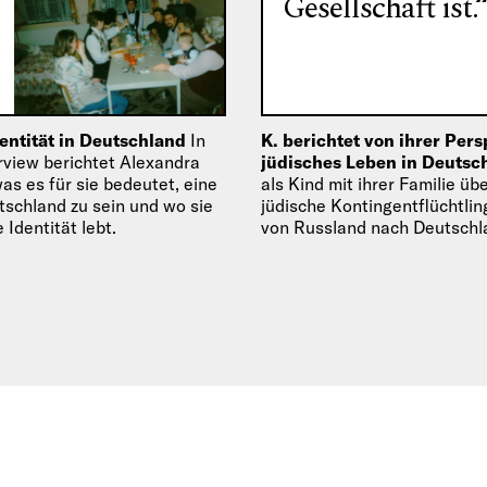
Gesellschaft ist.
entität in Deutschland
In
K. berichtet von ihrer Pers
rview berichtet Alexandra
jüdisches Leben in Deuts
as es für sie bedeutet, eine
als Kind mit ihrer Familie üb
tschland zu sein und wo sie
jüdische Kontingentflüchtl
 Identität lebt.
von Russland nach Deutschl
gekommen. Sie spricht hier ü
persönliche Perspektive auf