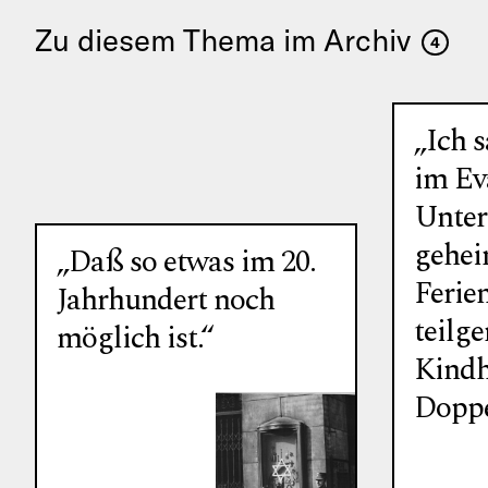
Zu diesem Thema im Archiv
4
„Ich s
im Ev
Unter
gehei
„Daß so etwas im 20.
Ferie
Jahrhundert noch
teilg
möglich ist.“
Kindh
Doppe