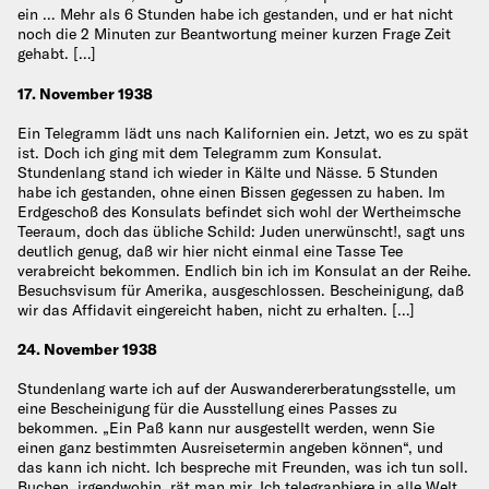
ein … Mehr als 6 Stunden habe ich gestanden, und er hat nicht
noch die 2 Minuten zur Beantwortung meiner kurzen Frage Zeit
gehabt. […]
17. November 1938
Ein Telegramm lädt uns nach Kalifornien ein. Jetzt, wo es zu spät
ist. Doch ich ging mit dem Telegramm zum Konsulat.
Stundenlang stand ich wieder in Kälte und Nässe. 5 Stunden
habe ich gestanden, ohne einen Bissen gegessen zu haben. Im
Erdgeschoß des Konsulats befindet sich wohl der Wertheimsche
Teeraum, doch das übliche Schild: Juden unerwünscht!, sagt uns
deutlich genug, daß wir hier nicht einmal eine Tasse Tee
verabreicht bekommen. Endlich bin ich im Konsulat an der Reihe.
Besuchsvisum für Amerika, ausgeschlossen. Bescheinigung, daß
wir das Affidavit eingereicht haben, nicht zu erhalten. […]
24. November 1938
Stundenlang warte ich auf der Auswandererberatungsstelle, um
eine Bescheinigung für die Ausstellung eines Passes zu
bekommen. „Ein Paß kann nur ausgestellt werden, wenn Sie
einen ganz bestimmten Ausreisetermin angeben können“, und
das kann ich nicht. Ich bespreche mit Freunden, was ich tun soll.
Buchen, irgendwohin, rät man mir. Ich telegraphiere in alle Welt.