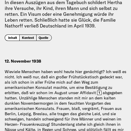
In diesen Auszügen aus dem Tagebuch schildert Hertha
ihre Versuche, ihr Kind, ihren Mann und sich selbst zu
retten. Ein Visum oder eine Genehmigung würde ihr
Leben retten. Schließlich hatte sie Glück, die Familie
Nathorff verließ Deutschland im April 1939.
Inhalt
Kontext
Quelle
12. November 1938
Wieviele Menschen haben wohl heute hier genächtigt? Ich weiß es
nicht. Ich weiß nur, daß ein großer Frühstückstisch gedeckt war,
als ich schon in aller Frühe mich auf den Weg zum
amerikanischen Konsulat machte, um eine Bestätigung zu
erbitten, daß wir schon im August unser Affidavit
abgegeben
1
hatten. Unzählige Menschen standen mit mir an dem kalten
dunklen Novembermorgen in dem feuchten Vorgarten des
amerikanischen Konsulats. Frauen, blaß, vergrämt, Frauen aus
Berlin, Leipzig, Breslau, alle tragen das gleiche Leid, und sie
schweigen, handeln schweigend für ihre Männer und weinen im
Herzen- Frauenkreuzzug! Stundenlang stehe ich gleich ihnen in
Nässe und Kälte, in Regen und Schnee, und plötzlich fällt es mir