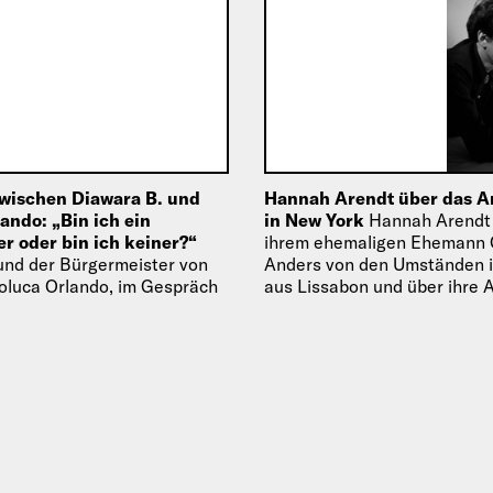
wischen Diawara B. und
Hannah Arendt über das
ando: „Bin ich ein
in New York
Hannah Arendt 
r oder bin ich keiner?“
ihrem ehemaligen Ehemann 
und der Bürgermeister von
Anders von den Umständen i
oluca Orlando, im Gespräch
aus Lissabon und über ihre 
n-)Möglichkeiten von Palermo
New York.
er Aufnahme.