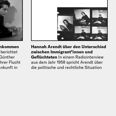
 Ankommen
Hannah Arendt über den Unterschied
berichtet
zwischen Immigrant*innen und
Günther
Geflüchteten
In einem Radiointerview
hrer Flucht
aus dem Jahr 1958 spricht Arendt über
Ankunft in
die politische und rechtliche Situation
der Geflüchteten der 1930er Jahre und
der Unterschiede zwischen…