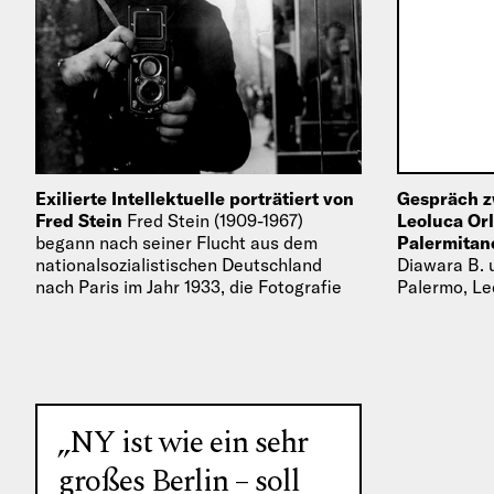
Exilierte Intellektuelle porträtiert von
Gespräch z
Fred Stein
Fred Stein (1909-1967)
Leoluca Orl
begann nach seiner Flucht aus dem
Palermitane
nationalsozialistischen Deutschland
Diawara B. 
nach Paris im Jahr 1933, die Fotografie
Palermo, Le
zum Beruf zu machen. Neben der…
über die (U
als Stadt d
„NY ist wie ein sehr
großes Berlin – soll