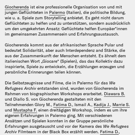
Giocherenda
ist eine professionelle Organisation von und mit
jungen Geflüchteten in
Palermo
(Italien), die politische Bildung,
wie u. a. Spiele zum Storytelling anbietet. Es geht nicht darum
Geflüchteten zu helfen und zu unterstützen, sondern ausdrücklich
um den umgekehrten Ansatz: Geflüchtete helfen Europäer*innen
im gemeinsamen Zusammensein und Erfahrungsaustausch.
Giocherenda kommt aus der afrikanischen Sprache Pular und
bedeutet Solidarität, aber auch Interdependenz and Stärke, die
aus der Zusammenkunft der Menschen entsteht. Es ähnelt dem
italienischen Wort „Giocare“ (Spielen), das das Kollektiv dazu
inspirierte, Spiele zu entwickeln, die Erzählungen erzeugen und
persönliche Erinnerungen teilen können.
Die Selbstzeugnisse und Filme, die in Palermo für das
We
Refugees Archiv
entstanden sind, wurden von Giocherenda im
Rahmen von biographischen Workshops erarbeitet.
Diawara B.
und Diallo S. von Giocherenda gestalteten mit den
Teilnehmenden Glory M.,
Fatima D
., Ismail A.,
Kadija J.
,
Marrie S.
und
Mustapha F.
einen dreitägigen Workshop, indem es um ihre
eigenen Erfahrungen in Palermo ging. Mit verschiedenen
Ansätzen und Spielen konnten in der Gruppe persönliche
Erfahrungen ausgetauscht und vor der Kamera des
We Refugees
Archiv
Filmteam in der Black Box erzählt werden.
Fatima D.
,