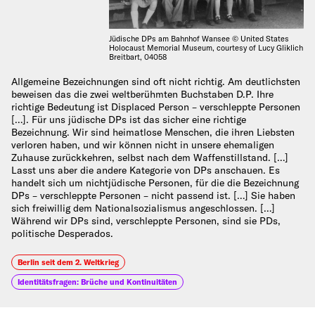
Jüdische DPs am Bahnhof Wansee © United States
Holocaust Memorial Museum, courtesy of Lucy Gliklich
Breitbart, 04058
Allgemeine Bezeichnungen sind oft nicht richtig. Am deutlichsten
beweisen das die zwei weltberühmten Buchstaben D.P. Ihre
richtige Bedeutung ist Displaced Person – verschleppte Personen
[…]. Für uns jüdische DPs ist das sicher eine richtige
Bezeichnung. Wir sind heimatlose Menschen, die ihren Liebsten
verloren haben, und wir können nicht in unsere ehemaligen
Zuhause zurückkehren, selbst nach dem Waffenstillstand. […]
Lasst uns aber die andere Kategorie von DPs anschauen. Es
handelt sich um nichtjüdische Personen, für die die Bezeichnung
DPs – verschleppte Personen – nicht passend ist. […] Sie haben
sich freiwillig dem Nationalsozialismus angeschlossen. […]
Während wir DPs sind, verschleppte Personen, sind sie PDs,
politische Desperados.
Berlin seit dem 2. Weltkrieg
Identitätsfragen: Brüche und Kontinuitäten