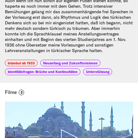
Auch wenn ich nun schon auf eigenen Füßen stehen konnte, so
haperte es noch immer mit dem Gehen. Trotz intensiver
Bemühungen gelang mir das zusammenhängende frei Sprechen in
der Vorlesung erst dann, als Rhythmus und Logik des türkischen
Denkens sich so bei mir eingenistet hatten, daß ich begann, nicht
mehr deutsch sondern türkisch zu träumen. Aber immerhin
konnte ich die Sprachklausel meines Anstellungsvertrages
einhalten und mit Beginn des vierten Studienjahres am 1. Nov.
1936 ohne Übersetzer meine Vorlesungen und sonstigen
Lehrveranstaltungen in türkischer Sprache halten.
Istanbul ab 1933
Neuanfang und Zukunftsvisionen
Identitätsfragen: Brüche und Kontinuitäten
Unterstützung
Filme
2