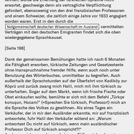
erwartet, geschweige denn als vertragliche Verpflichtung
gefordert, ebensowenig von den drei französischen Professoren
und einem Schweizer, die zeitlich einige Jahre vor 1933 engagiert
worden waren. Erst in den durch die
vermittelten
Notgemeinschaft deutscher Wissenschaft im Ausland
Verträgen mit den deutschen Emigranten findet sich die oben
wiedergegebene Sprachkausel.
[Seite 198]
Dank der gemeinsamen Bemühungen hatte ich nach 6 Monaten
die Fähigkeit erworben, türkische Zeitungen und Gesetzestexte
ohne Inanspruchnahme fremder Hilfe, wenn auch noch unter
Benutzung des Wörterbuches, unmittelbar zu begreifen. Auch
außerhalb der Sprachstunden auf der Überfahrt von Kadiköy zur
Köprü und zurück zwang mich Halil, mich mit ihm türkisch zu
unterhalten. Sogar auf dem Markt, wenn ich frische Fische oder
Obst einkaufen wollte, bemühte er sich mit dem Befehl „Türkçe
konuşun, Hocam!” (=Sprechen Sie türkisch, Professor!) mich an
die Sprache des Volkes zu gewöhnen. Als eines Tages ein
Verkäufer, der in mir den Ausländer erkannte, mir auf französisch
antwortete, fuhr Halil den Verkäufer wütend an: „Warum
antwortest Du nicht auf türkisch, wenn mein ausländischer
Professor Dich auf türkisch anspricht?!“