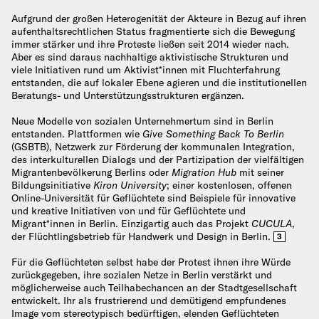
Aufgrund der großen Heterogenität der Akteure in Bezug auf ihren
aufenthaltsrechtlichen Status fragmentierte sich die Bewegung
immer stärker und ihre Proteste ließen seit 2014 wieder nach.
Aber es sind daraus nachhaltige aktivistische Strukturen und
viele Initiativen rund um Aktivist*innen mit Fluchterfahrung
entstanden, die auf lokaler Ebene agieren und die institutionellen
Beratungs- und Unterstützungsstrukturen ergänzen.
Neue Modelle von sozialen Unternehmertum sind in Berlin
entstanden. Plattformen wie
Give Something Back To Berlin
(GSBTB), Netzwerk zur Förderung der kommunalen Integration,
des interkulturellen Dialogs und der Partizipation der vielfältigen
Migrantenbevölkerung Berlins oder
Migration Hub
mit seiner
Bildungsinitiative
Kiron University
; einer kostenlosen, offenen
Online-Universität für Geflüchtete sind Beispiele für innovative
und kreative Initiativen von und für Geflüchtete und
Migrant*innen in Berlin. Einzigartig auch das Projekt
CUCULA
,
der Flüchtlingsbetrieb für Handwerk und Design in Berlin.
3
Für die Geflüchteten selbst habe der Protest ihnen ihre Würde
zurückgegeben, ihre sozialen Netze in Berlin verstärkt und
möglicherweise auch Teilhabechancen an der Stadtgesellschaft
entwickelt. Ihr als frustrierend und demütigend empfundenes
Image vom stereotypisch bedürftigen, elenden Geflüchteten