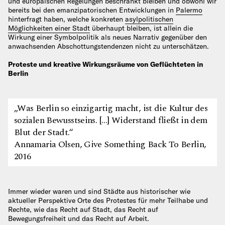
und europäischen Regelungen beschränkt bleiben und obwohl wir
bereits bei den emanzipatorischen Entwicklungen in
Palermo
hinterfragt haben, welche konkreten
asylpolitischen
Möglichkeiten einer Stadt
überhaupt bleiben, ist allein die
Wirkung einer Symbolpolitik als neues Narrativ gegenüber den
anwachsenden Abschottungstendenzen nicht zu unterschätzen.
Proteste und kreative Wirkungsräume von Geflüchteten in
Berlin
„Was Berlin so einzigartig macht, ist die Kultur des
sozialen Bewusstseins. […] Widerstand fließt in dem
Blut der Stadt.“
Annamaria Olsen, Give Something Back To Berlin,
2016
Immer wieder waren und sind Städte aus historischer wie
aktueller Perspektive Orte des Protestes für mehr Teilhabe und
Rechte, wie das Recht auf Stadt, das Recht auf
Bewegungsfreiheit und das Recht auf Arbeit.