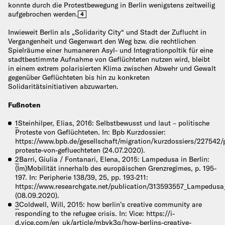
konnte durch die Protestbewegung in Berlin wenigstens zeitweilig
aufgebrochen werden.
4
Inwieweit Berlin als „Solidarity City“ und Stadt der Zuflucht in
Vergangenheit und Gegenwart den Weg bzw. die rechtlichen
Spielräume einer humaneren Asyl- und Integrationpoltik für eine
stadtbestimmte Aufnahme von Geflüchteten nutzen wird, bleibt
in einem extrem polarisierten Klima zwischen Abwehr und Gewalt
gegenüber Geflüchteten bis hin zu konkreten
Solidaritätsinitiativen abzuwarten.
Fußnoten
1
Steinhilper, Elias, 2016: Selbstbewusst und laut – politische
Proteste von Geflüchteten. In: Bpb Kurzdossier:
https://www.bpb.de/gesellschaft/migration/kurzdossiers/227542/p
proteste-von-gefluechteten (24.07.2020).
2
Barri, Giulia / Fontanari, Elena, 2015: Lampedusa in Berlin:
(Im)Mobilität innerhalb des europäischen Grenzregimes, p. 195-
197. In: Peripherie 138/39, 25, pp. 193-211:
https://www.researchgate.net/publication/313593557_Lampedusa_
(08.09.2020).
3
Coldwell, Will, 2015: how berlin’s creative community are
responding to the refugee crisis. In: Vice: https://i-
d.vice.com/en_uk/article/mbvk3q/how-berlins-creative-