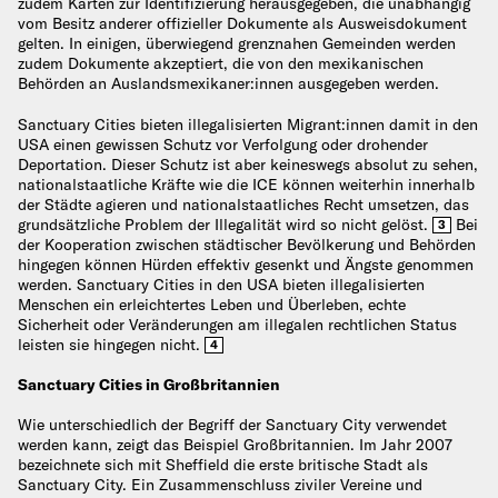
zudem Karten zur Identifizierung herausgegeben, die unabhängig
vom Besitz anderer offizieller Dokumente als Ausweisdokument
gelten. In einigen, überwiegend grenznahen Gemeinden werden
zudem Dokumente akzeptiert, die von den mexikanischen
Behörden an Auslandsmexikaner:innen ausgegeben werden.
Sanctuary Cities bieten illegalisierten Migrant:innen damit in den
USA einen gewissen Schutz vor Verfolgung oder drohender
Deportation. Dieser Schutz ist aber keineswegs absolut zu sehen,
nationalstaatliche Kräfte wie die ICE können weiterhin innerhalb
der Städte agieren und nationalstaatliches Recht umsetzen, das
grundsätzliche Problem der Illegalität wird so nicht gelöst.
Bei
3
der Kooperation zwischen städtischer Bevölkerung und Behörden
hingegen können Hürden effektiv gesenkt und Ängste genommen
werden. Sanctuary Cities in den USA bieten illegalisierten
Menschen ein erleichtertes Leben und Überleben, echte
Sicherheit oder Veränderungen am illegalen rechtlichen Status
leisten sie hingegen nicht.
4
Sanctuary Cities in Großbritannien
Wie unterschiedlich der Begriff der Sanctuary City verwendet
werden kann, zeigt das Beispiel Großbritannien. Im Jahr 2007
bezeichnete sich mit Sheffield die erste britische Stadt als
Sanctuary City. Ein Zusammenschluss ziviler Vereine und