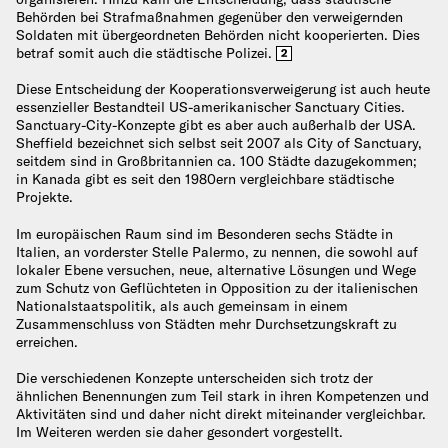
Behörden bei Strafmaßnahmen gegenüber den verweigernden
Soldaten mit übergeordneten Behörden nicht kooperierten. Dies
betraf somit auch die städtische Polizei.
2
Diese Entscheidung der Kooperationsverweigerung ist auch heute
essenzieller Bestandteil US-amerikanischer Sanctuary Cities.
Sanctuary-City-Konzepte gibt es aber auch außerhalb der USA.
Sheffield bezeichnet sich selbst seit 2007 als City of Sanctuary,
seitdem sind in Großbritannien ca. 100 Städte dazugekommen;
in Kanada gibt es seit den 1980ern vergleichbare städtische
Projekte.
Im europäischen Raum sind im Besonderen sechs Städte in
Italien, an vorderster Stelle Palermo, zu nennen, die sowohl auf
lokaler Ebene versuchen, neue, alternative Lösungen und Wege
zum Schutz von Geflüchteten in Opposition zu der italienischen
Nationalstaatspolitik, als auch gemeinsam in einem
Zusammenschluss von Städten mehr Durchsetzungskraft zu
erreichen.
Die verschiedenen Konzepte unterscheiden sich trotz der
ähnlichen Benennungen zum Teil stark in ihren Kompetenzen und
Aktivitäten sind und daher nicht direkt miteinander vergleichbar.
Im Weiteren werden sie daher gesondert vorgestellt.