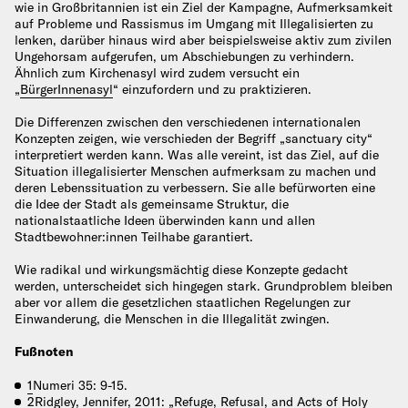
wie in Großbritannien ist ein Ziel der Kampagne, Aufmerksamkeit
auf Probleme und Rassismus im Umgang mit Illegalisierten zu
lenken, darüber hinaus wird aber beispielsweise aktiv zum zivilen
Ungehorsam aufgerufen, um Abschiebungen zu verhindern.
Ähnlich zum Kirchenasyl wird zudem versucht ein
„
BürgerInnenasyl
“ einzufordern und zu praktizieren.
Die Differenzen zwischen den verschiedenen internationalen
Konzepten zeigen, wie verschieden der Begriff „sanctuary city“
interpretiert werden kann. Was alle vereint, ist das Ziel, auf die
Situation illegalisierter Menschen aufmerksam zu machen und
deren Lebenssituation zu verbessern. Sie alle befürworten eine
die Idee der Stadt als gemeinsame Struktur, die
nationalstaatliche Ideen überwinden kann und allen
Stadtbewohner:innen Teilhabe garantiert.
Wie radikal und wirkungsmächtig diese Konzepte gedacht
werden, unterscheidet sich hingegen stark. Grundproblem bleiben
aber vor allem die gesetzlichen staatlichen Regelungen zur
Einwanderung, die Menschen in die Illegalität zwingen.
Fußnoten
1
Numeri 35: 9-15.
2
Ridgley, Jennifer, 2011: „Refuge, Refusal, and Acts of Holy