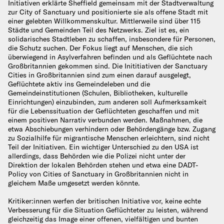
Initiativen erklärte Sheffield gemeinsam mit der Stadtverwaltung
zur City of Sanctuary und positionierte sie als offene Stadt mit
einer gelebten Willkommenskultur. Mittlerweile sind über 115
Städte und Gemeinden Teil des Netzwerks. Ziel ist es, ein
solidarisches Stadtleben zu schaffen, insbesondere für Personen,
die Schutz suchen. Der Fokus liegt auf Menschen, die sich
überwiegend in Asylverfahren befinden und als Geflüchtete nach
Großbritannien gekommen sind. Die Inititiativen der Sanctuary
Cities in Großbritannien sind zum einen darauf ausgelegt,
Geflüchtete aktiv ins Gemeindeleben und die
Gemeindeinstitutionen (Schulen, Bibliotheken, kulturelle
Einrichtungen) einzubinden, zum anderen soll Aufmerksamkeit
für die Lebenssituation der Geflüchteten geschaffen und mit
einem positiven Narrativ verbunden werden. Maßnahmen, die
etwa Abschiebungen verhindern oder Behördengänge bzw. Zugang
zu Sozialhilfe für migrantische Menschen erleichtern, sind nicht
Teil der Initiativen. Ein wichtiger Unterschied zu den USA ist
allerdings, dass Behörden wie die Polizei nicht unter der
Direktion der lokalen Behörden stehen und etwa eine DADT-
Policy von Cities of Sanctuary in Großbritannien nicht in
gleichem Maße umgesetzt werden könnte.
Kritiker:innen werfen der britischen Initiative vor, keine echte
Verbesserung für die Situation Geflüchteter zu leisten, während
gleichzeitig das Image einer offenen, vielfältigen und bunten