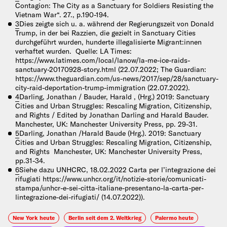
Contagion: The City as a Sanctuary for Soldiers Resisting the
Vietnam War“. 27., p.190-194.
3
Dies zeigte sich u. a. während der Regierungszeit von Donald
Trump, in der bei Razzien, die gezielt in Sanctuary Cities
durchgeführt wurden, hunderte illegalisierte Migrant:innen
verhaftet wurden. Quelle: LA Times:
https://www.latimes.com/local/lanow/la-me-ice-raids-
sanctuary-20170928-story.html (22.07.2022; The Guardian:
https://www.theguardian.com/us-news/2017/sep/28/sanctuary-
city-raid-deportation-trump-immigration (22.07.2022).
4
Darling, Jonathan / Bauder, Harald , (Hrg.) 2019: Sanctuary
Cities and Urban Struggles: Rescaling Migration, Citizenship,
and Rights / Edited by Jonathan Darling and Harald Bauder.
Manchester, UK: Manchester University Press, pp. 29-31.
5
Darling, Jonathan /Harald Baude (Hrg.). 2019: Sanctuary
Cities and Urban Struggles: Rescaling Migration, Citizenship,
and Rights Manchester, UK: Manchester University Press,
pp.31-34.
6
Siehe dazu UNHCRC, 18.02.2022 Carta per l’integrazione dei
rifugiati https://www.unhcr.org/it/notizie-storie/comunicati-
stampa/unhcr-e-sei-citta-italiane-presentano-la-carta-per-
lintegrazione-dei-rifugiati/ (14.07.2022)).
New York heute
Berlin seit dem 2. Weltkrieg
Palermo heute