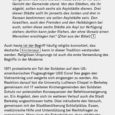
Gericht der Gemeinde stand. Von den Städten, die ihr
abgebt, sollen euch sechs als Asylstädte dienen. Drei
dieser Städte sollt ihr jenseits des Jordan und drei in
Kanaan bestimmen; sie sollen Asylstädte sein. Den
Israeliten, auch den Fremden und den Halbbürgern bei
euch, sollen diese sechs Städte als Asyl zur Verfügung
stehen; dorthin kann jeder fliehen, der ohne Vorsatz einen
Menschen erschlagen hat.“ (Zitat aus der Bibel)
1
Auch heute ist der Begriff häufig religiös konnotiert, das
deutsche
kann in dieser Tradition verstanden
Kirchenasyl
werden. Religiösen Ursprungs ist auch die erste Verwendung des
Begriffs in der Moderne:
1971 protestierte ein Teil der Soldaten auf dem US-
amerikanischen Flugzeugträger USS Coral Sea gegen den
Vietnamkrieg und weigerte sich eingezogen zu werden. Als
Reaktion darauf bot die University Lutheran Chapel in Berkeley
gemeinsam mit 17 weiteren Kirchengemeinden den Soldaten
Schutz vor potenziellen Konsequenzen der Befehlsverweigerung
an. Ein Angebot, dem sich im weiteren Verlauf auch die Stadt
Berkeley angeschlossen hatte. Dies inkludierte den Versuch,
gemeinsam mit der Stadtbevölkerung Schlafplätze, Essen,
medizinische Hilfe und Unterstützung bei Rechtsfragen zu
organisieren. Hinzu kam die Entscheidung, dass städtische