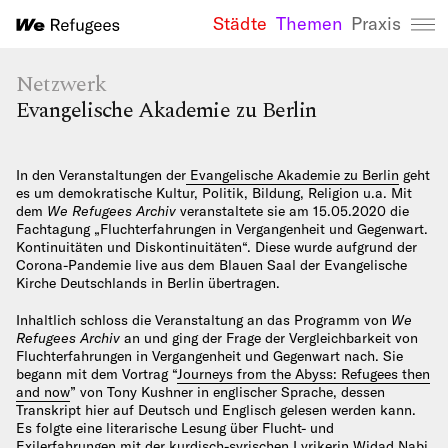
Städte
Themen
Praxis
We Refugees 
Netzwerk
Evangelische Akademie zu Berlin
In den Veranstaltungen der
Evangelische Akademie zu Berlin
geht
es um demokratische Kultur, Politik, Bildung, Religion u.a. Mit
dem
We Refugees Archiv
veranstaltete sie am 15.05.2020 die
Fachtagung „Fluchterfahrungen in Vergangenheit und Gegenwart.
Kontinuitäten und Diskontinuitäten“. Diese wurde aufgrund der
Corona-Pandemie live aus dem Blauen Saal der Evangelische
Kirche Deutschlands in Berlin übertragen.
Inhaltlich schloss die Veranstaltung an das Programm von
We
Refugees Archiv
an und ging der Frage der Vergleichbarkeit von
Fluchterfahrungen in Vergangenheit und Gegenwart nach. Sie
begann mit dem Vortrag “
Journeys from the Abyss: Refugees then
and now
” von Tony Kushner in englischer Sprache, dessen
Transkript hier auf Deutsch und Englisch gelesen werden kann.
Es folgte eine literarische Lesung über Flucht- und
Exilerfahrungen mit der kurdisch-syrischen Lyrikerin
Widad Nabi