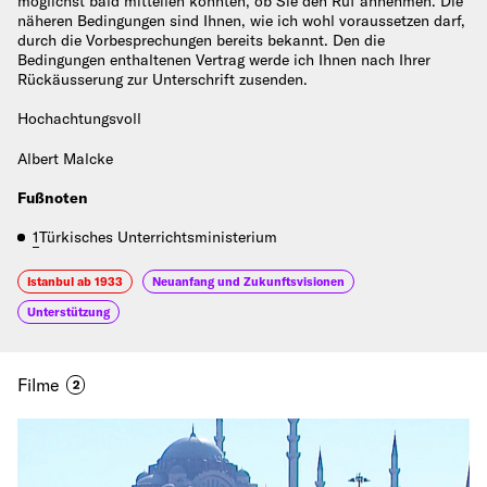
möglichst bald mitteilen könnten, ob Sie den Ruf annehmen. Die
näheren Bedingungen sind Ihnen, wie ich wohl voraussetzen darf,
durch die Vorbesprechungen bereits bekannt. Den die
Bedingungen enthaltenen Vertrag werde ich Ihnen nach Ihrer
Rückäusserung zur Unterschrift zusenden.
Hochachtungsvoll
Albert Malcke
Fußnoten
1
Türkisches Unterrichtsministerium
Istanbul ab 1933
Neuanfang und Zukunftsvisionen
Unterstützung
Filme
2