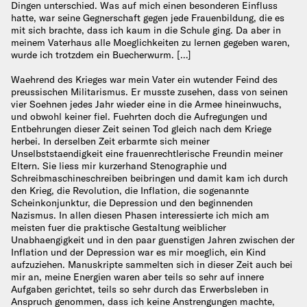
Dingen unterschied. Was auf mich einen besonderen Einfluss
hatte, war seine Gegnerschaft gegen jede Frauenbildung, die es
mit sich brachte, dass ich kaum in die Schule ging. Da aber in
meinem Vaterhaus alle Moeglichkeiten zu lernen gegeben waren,
wurde ich trotzdem ein Buecherwurm. […]
Waehrend des Krieges war mein Vater ein wutender Feind des
preussischen Militarismus. Er musste zusehen, dass von seinen
vier Soehnen jedes Jahr wieder eine in die Armee hineinwuchs,
und obwohl keiner fiel. Fuehrten doch die Aufregungen und
Entbehrungen dieser Zeit seinen Tod gleich nach dem Kriege
herbei. In derselben Zeit erbarmte sich meiner
Unselbststaendigkeit eine frauenrechtlerische Freundin meiner
Eltern. Sie liess mir kurzerhand Stenographie und
Schreibmaschineschreiben beibringen und damit kam ich durch
den Krieg, die Revolution, die Inflation, die sogenannte
Scheinkonjunktur, die Depression und den beginnenden
Nazismus. In allen diesen Phasen interessierte ich mich am
meisten fuer die praktische Gestaltung weiblicher
Unabhaengigkeit und in den paar guenstigen Jahren zwischen der
Inflation und der Depression war es mir moeglich, ein Kind
aufzuziehen. Manuskripte sammelten sich in dieser Zeit auch bei
mir an, meine Energien waren aber teils so sehr auf innere
Aufgaben gerichtet, teils so sehr durch das Erwerbsleben in
Anspruch genommen, dass ich keine Anstrengungen machte,