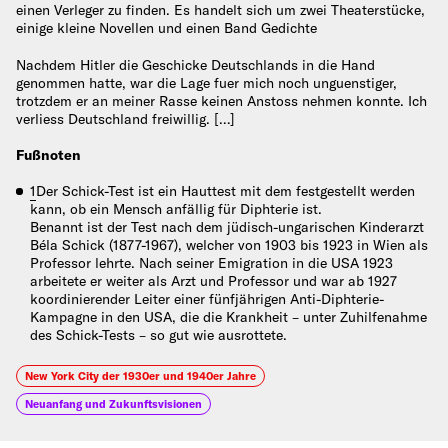
einen Verleger zu finden. Es handelt sich um zwei Theaterstücke,
einige kleine Novellen und einen Band Gedichte
Nachdem Hitler die Geschicke Deutschlands in die Hand
genommen hatte, war die Lage fuer mich noch unguenstiger,
trotzdem er an meiner Rasse keinen Anstoss nehmen konnte. Ich
verliess Deutschland freiwillig. […]
Fußnoten
1
Der Schick-Test ist ein Hauttest mit dem festgestellt werden
kann, ob ein Mensch anfällig für Diphterie ist.
Benannt ist der Test nach dem jüdisch-ungarischen Kinderarzt
Béla Schick (1877-1967), welcher von 1903 bis 1923 in Wien als
Professor lehrte. Nach seiner Emigration in die USA 1923
arbeitete er weiter als Arzt und Professor und war ab 1927
koordinierender Leiter einer fünfjährigen Anti-Diphterie-
Kampagne in den USA, die die Krankheit – unter Zuhilfenahme
des Schick-Tests – so gut wie ausrottete.
New York City der 1930er und 1940er Jahre
Neuanfang und Zukunftsvisionen