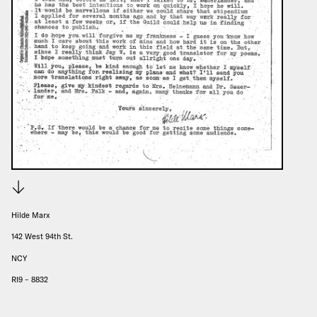
Download
Hilde Marx
142 West 94th St.
NCY
RI9 – 8832