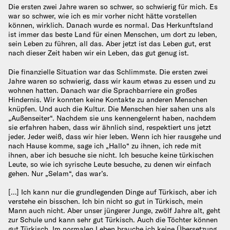
Die ersten zwei Jahre waren so schwer, so schwierig für mich. Es
war so schwer, wie ich es mir vorher nicht hätte vorstellen
können, wirklich. Danach wurde es normal. Das Herkunftsland
ist immer das beste Land für einen Menschen, um dort zu leben,
sein Leben zu führen, all das. Aber jetzt ist das Leben gut, erst
nach dieser Zeit haben wir ein Leben, das gut genug ist.
Die finanzielle Situation war das Schlimmste. Die ersten zwei
Jahre waren so schwierig, dass wir kaum etwas zu essen und zu
wohnen hatten. Danach war die Sprachbarriere ein großes
Hindernis. Wir konnten keine Kontakte zu anderen Menschen
knüpfen. Und auch die Kultur. Die Menschen hier sahen uns als
„Außenseiter“. Nachdem sie uns kennengelernt haben, nachdem
sie erfahren haben, dass wir ähnlich sind, respektiert uns jetzt
jeder. Jeder weiß, dass wir hier leben. Wenn ich hier rausgehe und
nach Hause komme, sage ich „Hallo“ zu ihnen, ich rede mit
ihnen, aber ich besuche sie nicht. Ich besuche keine türkischen
Leute, so wie ich syrische Leute besuche, zu denen wir einfach
gehen. Nur „Selam“, das war’s.
[…] Ich kann nur die grundlegenden Dinge auf Türkisch, aber ich
verstehe ein bisschen. Ich bin nicht so gut in Türkisch, mein
Mann auch nicht. Aber unser jüngerer Junge, zwölf Jahre alt, geht
zur Schule und kann sehr gut Türkisch. Auch die Töchter können
gut Türkisch. Im normalen Leben brauche ich keine Übersetzung.