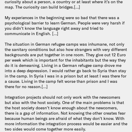
curiosity about a person, a country or at least where it’s on the
map. The curiosity can build bridges.[…]
My experiences in the beginning were so bad that there was a
psychological barrier to learn German. People were very harsh if
you didn’t know the language right away and tried to
communicate in English. […]
The situation in German refugee camps was inhumane, not only
the sanitary conditions but also how strangers with very different
backgrounds are put together in one room. They give out 12 Euro
per week which is important for the inhabitants but the way they
do it is demeaning. Living in a German refugee camp drove me
into a deep depression. I would rather go back to Syria than stay
in the camp. In Syria I was in a prison but at least I was there for
a cause. Living in the camp felt worse than prison and I was
there for no reason.[…]
Integration projects should not only work with the newcomers
but also with the host society. One of the main problems is that
the host society doesn’t know enough about the newcomers,
there is a gap of information. Not knowing the other creates fear
because human beings are afraid of what they don’t know. With
more information the integration process would be easier and the
two sides would come together more easily.