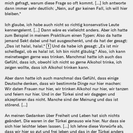
mich gefragt, warum diese Frage so oft kommt. […] Ich antworte
dann immer sehr deutlich: „Nein, auf gar keinen Fall, ich will hier
bleiben.“
Ich glaube, ich habe auch nicht so richtig konservative Leute
kennengelernt. […] Dann wäre es vielleicht anders. Aber ich hatte
zum Beispiel in meinem Praktikum einen Typen: Also da hatte
jemand Sekt dabei und hat ausgeschenkt, und da hat der gesagt:
„Das ist halal, halal.“
Und da habe ich gesagt: „Es ist mir
1
scheißegal, ob es halal ist. Ich bin nicht gläubig.“ Also, ich kann
meinetwegen gerne was trinken. Manchmal hatte ich auch das
Gefühl, dass ich, obwohl ich nicht so gerne Alkohol trinke, ich
zeigen wollte, dass ich Alkohol trinken kann.
Aber dann hatte ich auch manchmal das Gefühl, dass einige
Deutsche denken, dass wir bestimmte Dinge nur hier machen:
Wir daten Frauen nur hier, wir trinken Alkohol nur hier, wir tanzen
und feiern nur hier. Und in der Türkei sind wir dagegen und
akzeptieren das nicht. Manche sind der Meinung und das ist
störend. […]
An meinen Gedanken über Freiheit und Leben hat sich nichts
geändert. Die waren in der Türkei genauso wie hier. Nur dass sie
sich hier leichter leben lassen. […] Ich lehne diese Vorwürfe ab,
dass wir hier so gut und frei leben und das in der Türkei anders