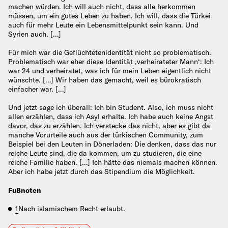
machen würden. Ich will auch nicht, dass alle herkommen
müssen, um ein gutes Leben zu haben. Ich will, dass die Türkei
auch für mehr Leute ein Lebensmittelpunkt sein kann. Und
Syrien auch. […]
Für mich war die Geflüchtetenidentität nicht so problematisch.
Problematisch war eher diese Identität ‚verheirateter Mann‘: Ich
war 24 und verheiratet, was ich für mein Leben eigentlich nicht
wünschte. […] Wir haben das gemacht, weil es bürokratisch
einfacher war. […]
Und jetzt sage ich überall: Ich bin Student. Also, ich muss nicht
allen erzählen, dass ich Asyl erhalte. Ich habe auch keine Angst
davor, das zu erzählen. Ich verstecke das nicht, aber es gibt da
manche Vorurteile auch aus der türkischen Community, zum
Beispiel bei den Leuten in Dönerladen: Die denken, dass das nur
reiche Leute sind, die da kommen, um zu studieren, die eine
reiche Familie haben. […] Ich hätte das niemals machen können.
Aber ich habe jetzt durch das Stipendium die Möglichkeit.
Fußnoten
1
Nach islamischem Recht erlaubt.