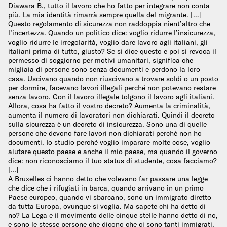
Diawara B., tutto il lavoro che ho fatto per integrare non conta
più. La mia identità rimarrà sempre quella del migrante. […]
Questo regolamento di sicurezza non raddoppia nient’altro che
l’incertezza. Quando un politico dice: voglio ridurre l’insicurezza,
voglio ridurre le irregolarità, voglio dare lavoro agli italiani, gli
italiani prima di tutto, giusto? Se si dice questo e poi si revoca il
permesso di soggiorno per motivi umanitari, significa che
migliaia di persone sono senza documenti e perdono la loro
casa. Uscivano quando non riuscivano a trovare soldi o un posto
per dormire, facevano lavori illegali perché non potevano restare
senza lavoro. Con il lavoro illegale tolgono il lavoro agli italiani.
Allora, cosa ha fatto il vostro decreto? Aumenta la criminalità,
aumenta il numero di lavoratori non dichiarati. Quindi il decreto
sulla sicurezza è un decreto di insicurezza. Sono una di quelle
persone che devono fare lavori non dichiarati perché non ho
documenti. Io studio perché voglio imparare molte cose, voglio
aiutare questo paese e anche il mio paese, ma quando il governo
dice: non riconosciamo il tuo status di studente, cosa facciamo?
[…]
A Bruxelles ci hanno detto che volevano far passare una legge
che dice che i rifugiati in barca, quando arrivano in un primo
Paese europeo, quando vi sbarcano, sono un immigrato diretto
da tutta Europa, ovunque si voglia. Ma sapete chi ha detto di
no? La Lega e il movimento delle cinque stelle hanno detto di no,
e sono le stesse persone che dicono che ci sono tanti immigrati.