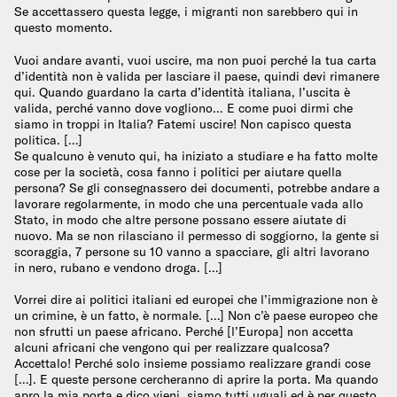
Se accettassero questa legge, i migranti non sarebbero qui in
questo momento.
Vuoi andare avanti, vuoi uscire, ma non puoi perché la tua carta
d’identità non è valida per lasciare il paese, quindi devi rimanere
qui. Quando guardano la carta d’identità italiana, l’uscita è
valida, perché vanno dove vogliono… E come puoi dirmi che
siamo in troppi in Italia? Fatemi uscire! Non capisco questa
politica. […]
Se qualcuno è venuto qui, ha iniziato a studiare e ha fatto molte
cose per la società, cosa fanno i politici per aiutare quella
persona? Se gli consegnassero dei documenti, potrebbe andare a
lavorare regolarmente, in modo che una percentuale vada allo
Stato, in modo che altre persone possano essere aiutate di
nuovo. Ma se non rilasciano il permesso di soggiorno, la gente si
scoraggia, 7 persone su 10 vanno a spacciare, gli altri lavorano
in nero, rubano e vendono droga. […]
Vorrei dire ai politici italiani ed europei che l’immigrazione non è
un crimine, è un fatto, è normale. […] Non c’è paese europeo che
non sfrutti un paese africano. Perché [l’Europa] non accetta
alcuni africani che vengono qui per realizzare qualcosa?
Accettalo! Perché solo insieme possiamo realizzare grandi cose
[…]. E queste persone cercheranno di aprire la porta. Ma quando
apro la mia porta e dico vieni, siamo tutti uguali ed è per questo