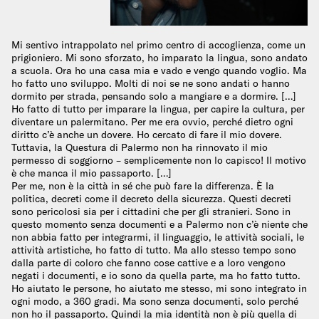
Mi sentivo intrappolato nel primo centro di accoglienza, come un
prigioniero. Mi sono sforzato, ho imparato la lingua, sono andato
a scuola. Ora ho una casa mia e vado e vengo quando voglio. Ma
ho fatto uno sviluppo. Molti di noi se ne sono andati o hanno
dormito per strada, pensando solo a mangiare e a dormire. […]
Ho fatto di tutto per imparare la lingua, per capire la cultura, per
diventare un palermitano. Per me era ovvio, perché dietro ogni
diritto c’è anche un dovere. Ho cercato di fare il mio dovere.
Tuttavia, la Questura di Palermo non ha rinnovato il mio
permesso di soggiorno – semplicemente non lo capisco! Il motivo
è che manca il mio passaporto. […]
Per me, non è la città in sé che può fare la differenza. È la
politica, decreti come il decreto della sicurezza. Questi decreti
sono pericolosi sia per i cittadini che per gli stranieri. Sono in
questo momento senza documenti e a Palermo non c’è niente che
non abbia fatto per integrarmi, il linguaggio, le attività sociali, le
attività artistiche, ho fatto di tutto. Ma allo stesso tempo sono
dalla parte di coloro che fanno cose cattive e a loro vengono
negati i documenti, e io sono da quella parte, ma ho fatto tutto.
Ho aiutato le persone, ho aiutato me stesso, mi sono integrato in
ogni modo, a 360 gradi. Ma sono senza documenti, solo perché
non ho il passaporto. Quindi la mia identità non è più quella di