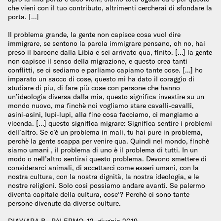
che vieni con il tuo contributo, altrimenti cercherai di sfondare la
porta. […]
Il problema grande, la gente non capisce cosa vuol dire
immigrare, se sentono la parola immigrare pensano, oh no, hai
preso il barcone dalla Libia e sei arrivato qua, finito. […] la gente
non capisce il senso della migrazione, e questo crea tanti
conflitti, se ci sediamo e parliamo capiamo tante cose. […] ho
imparato un sacco di cose, questo mi ha dato il coraggio di
studiare di piu, di fare più cose con persone che hanno
un’ideologia diversa dalla mia, questo significa investire su un
mondo nuovo, ma finchè noi vogliamo stare cavalli-cavalli,
asini-asini, lupi-lupi, alla fine cosa facciamo, ci mangiamo a
vicenda. […] questo significa migrare: Significa sentire i problemi
dell’altro. Se c’è un problema in mali, tu hai pure in problema,
perchè la gente scappa per venire qua. Quindi nel mondo, finchè
siamo umani , il problema di uno è il problema di tutti. In un
modo o nell’altro sentirai questo problema. Devono smettere di
considerarci animali, di accettarci come esseri umani, con la
nostra cultura, con la nostra dignità, la nostra ideologia, e le
nostre religioni. Solo cosi possiamo andare avanti. Se palermo
diventa capitale della cultura, cose‘? Perchè ci sono tante
persone divenute da diverse culture.