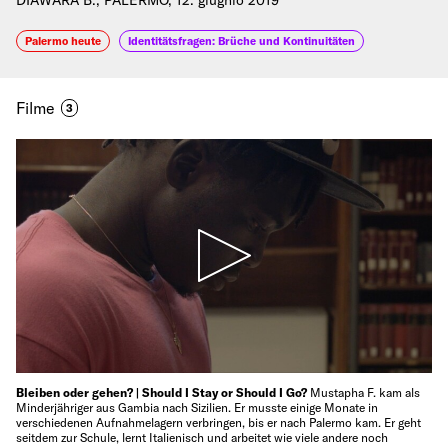
DIAWARA B., PALERMO, 12. giugnio 2019
Palermo heute
Identitätsfragen: Brüche und Kontinuitäten
Filme
3
Bleiben oder gehen? | Should I Stay or Should I Go?
Mustapha F. kam als
Minderjähriger aus Gambia nach Sizilien. Er musste einige Monate in
verschiedenen Aufnahmelagern verbringen, bis er nach Palermo kam. Er geht
seitdem zur Schule, lernt Italienisch und arbeitet wie viele andere noch