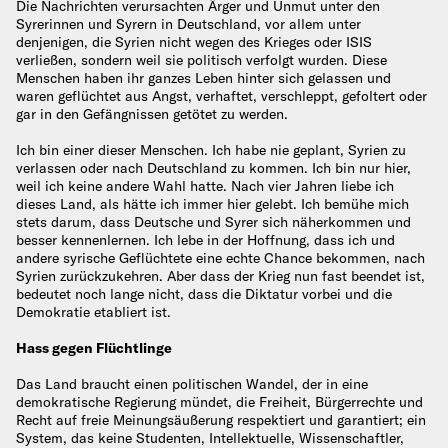
Die Nachrichten verursachten Ärger und Unmut unter den
Syrerinnen und Syrern in Deutschland, vor allem unter
denjenigen, die Syrien nicht wegen des Krieges oder ISIS
verließen, sondern weil sie politisch verfolgt wurden. Diese
Menschen haben ihr ganzes Leben hinter sich gelassen und
waren geflüchtet aus Angst, verhaftet, verschleppt, gefoltert oder
gar in den Gefängnissen getötet zu werden.
Ich bin einer dieser Menschen. Ich habe nie geplant, Syrien zu
verlassen oder nach Deutschland zu kommen. Ich bin nur hier,
weil ich keine andere Wahl hatte. Nach vier Jahren liebe ich
dieses Land, als hätte ich immer hier gelebt. Ich bemühe mich
stets darum, dass Deutsche und Syrer sich näherkommen und
besser kennenlernen. Ich lebe in der Hoffnung, dass ich und
andere syrische Geflüchtete eine echte Chance bekommen, nach
Syrien zurückzukehren. Aber dass der Krieg nun fast beendet ist,
bedeutet noch lange nicht, dass die Diktatur vorbei und die
Demokratie etabliert ist.
Hass gegen Flüchtlinge
Das Land braucht einen politischen Wandel, der in eine
demokratische Regierung mündet, die Freiheit, Bürgerrechte und
Recht auf freie Meinungsäußerung respektiert und garantiert; ein
System, das keine Studenten, Intellektuelle, Wissenschaftler,