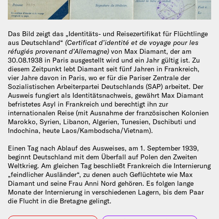
Das Bild zeigt das „Identitäts- und Reisezertifikat für Flüchtlinge
aus Deutschland“
(Certificat d’identité et de voyage pour les
réfugiés provenant d’Allemagne)
von Max Diamant, der am
30.08.1938 in Paris ausgestellt wird und ein Jahr gültig ist. Zu
diesem Zeitpunkt lebt Diamant seit fünf Jahren in Frankreich,
vier Jahre davon in Paris, wo er für die Pariser Zentrale der
Sozialistischen Arbeiterpartei Deutschlands (SAP) arbeitet. Der
Ausweis fungiert als Identitätsnachweis, gewährt Max Diamant
befristetes Asyl in Frankreich und berechtigt ihn zur
internationalen Reise (mit Ausnahme der französischen Kolonien
Marokko, Syrien, Libanon, Algerien, Tunesien, Dschibuti und
Indochina, heute Laos/Kambodscha/Vietnam).
Einen Tag nach Ablauf des Ausweises, am 1. September 1939,
beginnt Deutschland mit dem Überfall auf Polen den Zweiten
Weltkrieg. Am gleichen Tag beschließt Frankreich die Internierung
„feindlicher Ausländer“, zu denen auch Geflüchtete wie Max
Diamant und seine Frau Anni Nord gehören. Es folgen lange
Monate der Internierung in verschiedenen Lagern, bis dem Paar
die Flucht in die Bretagne gelingt.