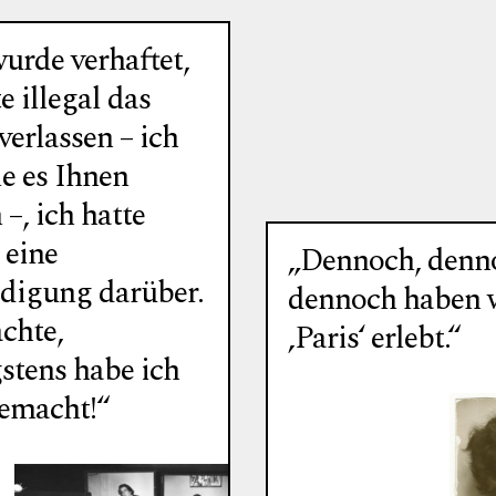
urde verhaftet,
 illegal das
verlassen – ich
le es Ihnen
 –, ich hatte
 eine
„Dennoch, denn
edigung darüber.
dennoch haben 
chte,
‚Paris‘ erlebt.“
stens habe ich
emacht!“