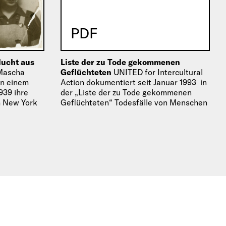
PDF
lucht aus
Liste der zu Tode gekommenen
 Mascha
Geflüchteten
UNITED for Intercultural
in einem
Action dokumentiert seit Januar 1993 in
939 ihre
der „Liste der zu Tode gekommenen
h New York
Geflüchteten“ Todesfälle von Menschen
ders
auf der Flucht nach Europa,…