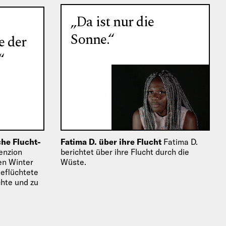
„Da ist nur die
Sonne.“
e der
“
he Flucht-
Fatima D. über ihre Flucht
Fatima D.
enzion
berichtet über ihre Flucht durch die
en Winter
Wüste.
Geflüchtete
chte und zu
ührte,…