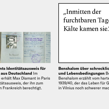
„Inmitten der
furchtbaren Tag
Kälte kamen sie.
ts Identitätsausweis für
Benshalom über schrecklic
e aus Deutschland
Im
und Lebensbedingungen
B
 erhält Max Diamant in Paris
Benshalom erzählt vom hart
itätsausweis, der ihn zum
1939/40, der das Leben für 
n Frankreich berechtigt.
in Vilnius noch schwerer ma
Tragödien an den Grenzen f