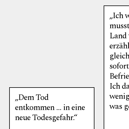
„Ich w
musste
Land 
erzäh
gleich
sofort
Befri
Ich da
wenig
„Dem Tod
was g
entkommen … in eine
neue Todesgefahr.“