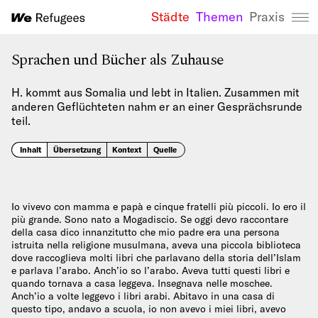
Städte
Themen
Praxis
We Refugees 
Sprachen und Bücher als Zuhause
H. kommt aus Somalia und lebt in Italien. Zusammen mit
anderen Geflüchteten nahm er an einer Gesprächsrunde
teil.
Inhalt
Übersetzung
Kontext
Quelle
Io vivevo con mamma e papà e cinque fratelli più piccoli. Io ero il
più grande. Sono nato a Mogadiscio. Se oggi devo raccontare
della casa dico innanzitutto che mio padre era una persona
istruita nella religione musulmana, aveva una piccola biblioteca
dove raccoglieva molti libri che parlavano della storia dell’Islam
e parlava l’arabo. Anch’io so l’arabo. Aveva tutti questi libri e
quando tornava a casa leggeva. Insegnava nelle moschee.
Anch’io a volte leggevo i libri arabi. Abitavo in una casa di
questo tipo, andavo a scuola, io non avevo i miei libri, avevo