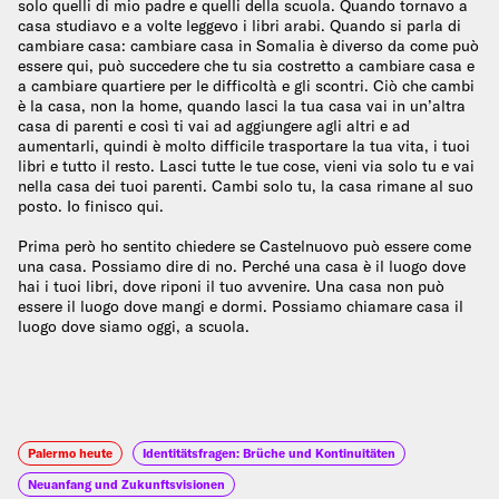
solo quelli di mio padre e quelli della scuola. Quando tornavo a
casa studiavo e a volte leggevo i libri arabi. Quando si parla di
cambiare casa: cambiare casa in Somalia è diverso da come può
essere qui, può succedere che tu sia costretto a cambiare casa e
a cambiare quartiere per le difficoltà e gli scontri. Ciò che cambi
è la casa, non la home, quando lasci la tua casa vai in un’altra
casa di parenti e così ti vai ad aggiungere agli altri e ad
aumentarli, quindi è molto difficile trasportare la tua vita, i tuoi
libri e tutto il resto. Lasci tutte le tue cose, vieni via solo tu e vai
nella casa dei tuoi parenti. Cambi solo tu, la casa rimane al suo
posto. Io finisco qui.
Prima però ho sentito chiedere se Castelnuovo può essere come
una casa. Possiamo dire di no. Perché una casa è il luogo dove
hai i tuoi libri, dove riponi il tuo avvenire. Una casa non può
essere il luogo dove mangi e dormi. Possiamo chiamare casa il
luogo dove siamo oggi, a scuola.
Palermo heute
Identitätsfragen: Brüche und Kontinuitäten
Neuanfang und Zukunftsvisionen