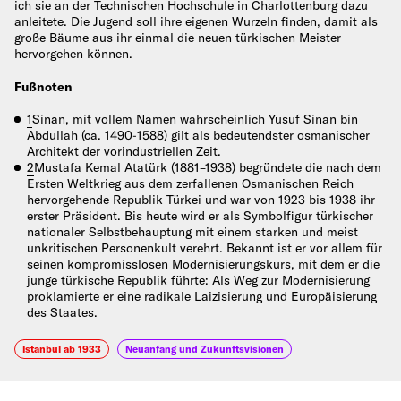
ich sie an der Technischen Hochschule in Charlottenburg dazu
anleitete. Die Jugend soll ihre eigenen Wurzeln finden, damit als
große Bäume aus ihr einmal die neuen türkischen Meister
hervorgehen können.
Fußnoten
1
Sinan, mit vollem Namen wahrscheinlich Yusuf Sinan bin
Abdullah (ca. 1490‑1588) gilt als bedeutendster osmanischer
Architekt der vorindustriellen Zeit.
2
Mustafa Kemal Atatürk (1881–1938) begründete die nach dem
Ersten Weltkrieg aus dem zerfallenen Osmanischen Reich
hervorgehende Republik Türkei und war von 1923 bis 1938 ihr
erster Präsident. Bis heute wird er als Symbolfigur türkischer
nationaler Selbstbehauptung mit einem starken und meist
unkritischen Personenkult verehrt. Bekannt ist er vor allem für
seinen kompromisslosen Modernisierungskurs, mit dem er die
junge türkische Republik führte: Als Weg zur Modernisierung
proklamierte er eine radikale Laizisierung und Europäisierung
des Staates.
Istanbul ab 1933
Neuanfang und Zukunftsvisionen