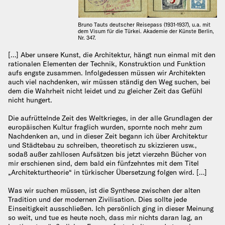
Bruno Tauts deutscher Reisepass (1931-1937), u.a. mit
dem Visum für die Türkei. Akademie der Künste Berlin,
Nr. 347.
[…] Aber unsere Kunst, die Architektur, hängt nun einmal mit den
rationalen Elementen der Technik, Konstruktion und Funktion
aufs engste zusammen. Infolgedessen müssen wir Architekten
auch viel nachdenken, wir müssen ständig den Weg suchen, bei
dem die Wahrheit nicht leidet und zu gleicher Zeit das Gefühl
nicht hungert.
Die aufrüttelnde Zeit des Weltkrieges, in der alle Grundlagen der
europäischen Kultur fraglich wurden, spornte noch mehr zum
Nachdenken an, und in dieser Zeit begann ich über Architektur
und Städtebau zu schreiben, theoretisch zu skizzieren usw.,
sodaß außer zahllosen Aufsätzen bis jetzt vierzehn Bücher von
mir erschienen sind, dem bald ein fünfzehntes mit dem Titel
„Architekturtheorie“ in türkischer Übersetzung folgen wird. […]
Was wir suchen müssen, ist die Synthese zwischen der alten
Tradition und der modernen Zivilisation. Dies sollte jede
Einseitigkeit ausschließen. Ich persönlich ging in dieser Meinung
so weit, und tue es heute noch, dass mir nichts daran lag, an