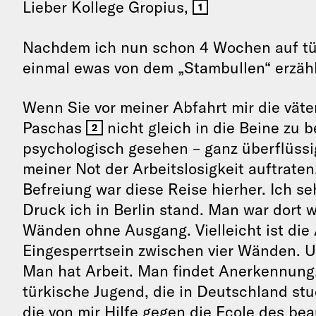
Lieber Kollege Gropius,
1
Nachdem ich nun schon 4 Wochen auf tü
einmal ewas von dem „Stambullen“ erzähl
Wenn Sie vor meiner Abfahrt mir die vät
Paschas
nicht gleich in die Beine zu 
2
psychologisch gesehen – ganz überflüssi
meiner Not der Arbeitslosigkeit auftraten,
Befreiung war diese Reise hierher. Ich s
Druck ich in Berlin stand. Man war dort 
Wänden ohne Ausgang. Vielleicht ist die
Eingesperrtsein zwischen vier Wänden. U
Man hat Arbeit. Man findet Anerkennung.
türkische Jugend, die in Deutschland stud
die von mir Hilfe gegen die Ecole des bea