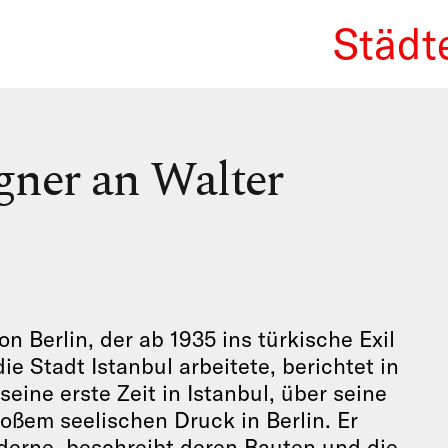
Städt
We Re
gner an Walter
 Berlin, der ab 1935 ins türkische Exil
ie Stadt Istanbul arbeitete, berichtet in
eine erste Zeit in Istanbul, über seine
oßem seelischen Druck in Berlin. Er
Moderne, beschreibt deren Bauten und die