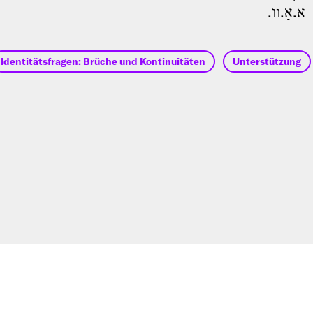
א.אַ.װ.
Identitätsfragen: Brüche und Kontinuitäten
Unterstützung