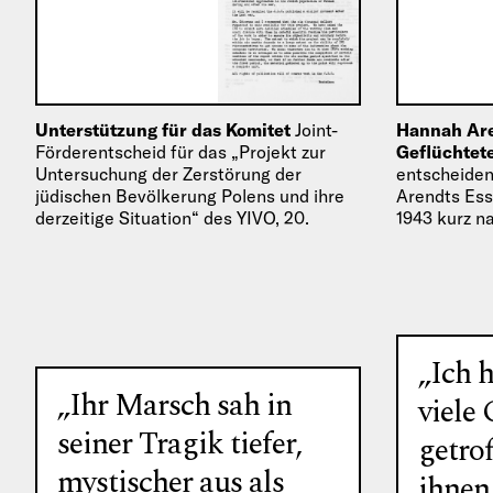
Unterstützung für das Komitet
Joint-
Hannah Are
Förderentscheid für das „Projekt zur
Geflüchtet
Untersuchung der Zerstörung der
entscheide
jüdischen Bevölkerung Polens und ihre
Arendts Essa
derzeitige Situation“ des YIVO, 20.
1943 kurz n
November 1939.
York veröffe
„Ich 
„Ihr Marsch sah in
viele 
seiner Tragik tiefer,
getrof
mystischer aus als
ihnen