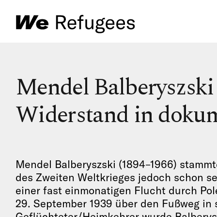
Mendel Balberyszski
Widerstand in doku
Mendel Balberyszski (1894–1966) stammte
des Zweiten Weltkrieges jedoch schon se
einer fast einmonatigen Flucht durch Po
29. September 1939 über den Fußweg in s
Geflüchteter/Heimkehrer wurde Balberysz