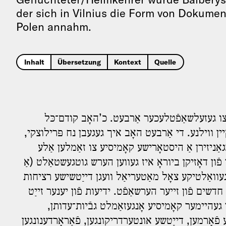
der sich in Vilnius die Form von Dokume
Polen annahm.
Inhalt
Übersetzung
Kontext
Quelle
צו געזעלשאַפֿטלעכער אַרבעט. כ’האָב קודם־כּל
 קײן װילנע. די אַרבעט האָב איך געגעבן נח פּרילוצקי
ַניזירן אַ היסטאָרישע קאָמיסיע צו זאַמלען אַלע
ֿון דאָזיקן ביוראָ איז געװען הערש גוטגעשטאַלט (אַ
ַ געװאַלטיקע צאָל מאַטעריאַל װעגן דײַטשישע רציחות
חדשים פֿון זײער הערשאַפֿט. ידיעות פֿון יענער זײַט
ער געהײמער קאָמיסיע אָנגעזאַמלט גבֿיות־עדותן
פֿאָרמען, דײַטשע אונטערדריקונגען, פֿאַראָרדענונגען