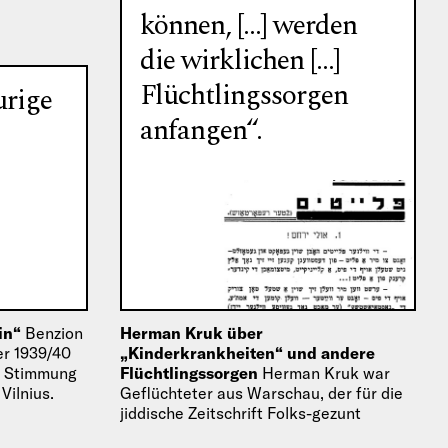
können, […] werden
die wirklichen […]
Flüchtlingssorgen
urige
anfangen“.
sin“
Benzion
Herman Kruk über
er 1939/40
„Kinderkrankheiten“ und andere
te Stimmung
Flüchtlingssorgen
Herman Kruk war
Vilnius.
Geflüchteter aus Warschau, der für die
jiddische Zeitschrift Folks-gezunt
(Volksgesundheit) der Hilfsorganisation