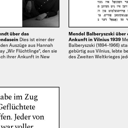
ndt über das
Mendel Balberyszski über 
endasein
Dies ist einer der
Ankunft in Vilnius 1939
Me
nden Auszüge aus Hannah
Balberyszski (1894–1966) s
y „Wir Flüchtlinge“, den sie
gebürtig aus Vilnius, lebte 
ach ihrer Ankunft in New
des Zweiten Weltkrieges je
ntlichte.
seit über einem Jahrzehnt in
einer fast…
habe im Zug
Geflüchtete
fen. Jeder von
 war voller