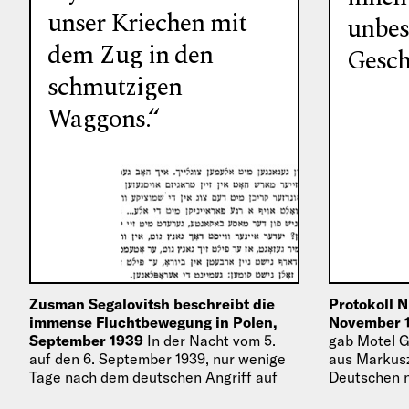
unser Kriechen mit
unbes
dem Zug in den
Gesch
schmutzigen
Waggons.“
Zusman Segalovitsh beschreibt die
Protokoll N
immense Fluchtbewegung in Polen,
November 
September 1939
In der Nacht vom 5.
gab Motel G
auf den 6. September 1939, nur wenige
aus Markusz
Tage nach dem deutschen Angriff auf
Deutschen n
Polen, entschied sich eine Gruppe
dem neu ge