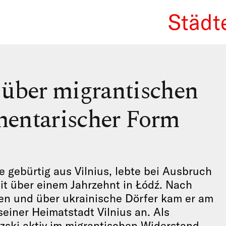
Städt
We Re
 über migrantischen
mentarischer Form
 gebürtig aus Vilnius, lebte bei Ausbruch
it über einem Jahrzehnt in Łódź. Nach
len und über ukrainische Dörfer kam er am
einer Heimatstadt Vilnius an. Als
ski aktiv im migrantischen Widerstand,