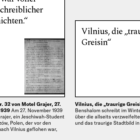
chreiblicher
ichten.“
Vilnius, die „tra
Greisin“
r. 32 von Motel Grajer, 27.
Vilnius, die „traurige Grei
1939
Am 27. November 1939
Benshalom schreibt im Wint
rajer, ein Jeschiwah-Student
über die allseits verzweifel
ów, Polen, der vor den
und das traurige Stadtbild in 
ach Vilnius geflohen war,
gründeten Komitet…