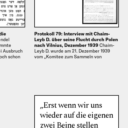
die
Protokoll 79: Interview mit Chaim-
ndel
Leyb D. über seine Flucht durch Polen
tammte
nach Vilnius, Dezember 1939
Chaim-
bei Ausbruch
Leyb D. wurde am 21. Dezember 1939
doch schon
vom „Komitee zum Sammeln von
 Łódź. Nach
Material über die Zerstörung jüdischer
Gemeinden in Polen 1939“ zu seiner
Flucht…
„Erst wenn wir uns
wieder auf die eigenen
zwei Beine stellen