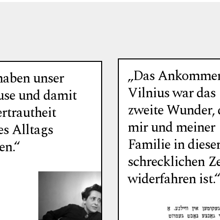
„Das Ankommen
haben unser
Vilnius war das
se und damit
zweite Wunder, 
rtrautheit
mir und meiner
es Alltags
Familie in diese
en.“
schrecklichen Ze
widerfahren ist.“