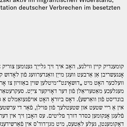
ntation deutscher Verbrechen im besetzten
קומענדיק קײן װילנע, האָב איך זיך גלײַך גענומען צוריק 
אָנגעשריבן אַן אַרבעט װעגן מײַן װאַנדערװעג פֿון לאָדזש,
װעלכער האָט מיט „דזשאָינט“־מיטלען שוין באַװיזן צו אָרגא
מעגלעכע מאַטעריאַלן פֿון דער דאָזיקער צײַט. סעקרעטאַר פ
בונדיסט פֿון װאַרשע). דאָס ביוראָ האָט אויפֿגעזאַמלט א
אין אַ רײ שטעט און שטעטלעך פֿון פּוילן, פֿאַר די ערשטע 
פֿלעגן אָנקומען כּסדר דורך פּליטים. עס האָבן זיך אין ד,
דאָקומענטן, געלע לאַטעס, מיט מגן־דוד’ס אין פֿאַרשידענע 