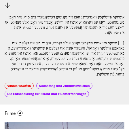
Download
אונדזער פּײַנלעכע װאַנדערונג האָט זיך גענומען דערנענטערן צום סוף. מיר האָבן
ניט געװוּסט, װאָס עס דערװאַרט אונדז אין װילנע. אָבער מיר האָבן אַלע געפֿילט, אַז
װילנע װעט זײַן אַ לענגערער אָפּשטעל אין לאַנגן גלות, װעלכער שטײט אונדז
איצטער פֿאָר.
[…] שװער איז אונדז אַלעמען געװען אויפֿן געמיט, װען די באַן איז געפֿאָרן צום
באַקאַנטן װילנער װאָקזאַל. הינטער אונדז איז געלעגן אַ שװערער װאַנדער־װעג, אַ
פֿאַרשפּילטער קריג און דער אײגענער פֿאַרברענטער נעכטן. פֿאַר אונדז איז געװען אַ
פֿינסטערע צוקונפֿט, אַ ביטערע גלות־פּערספּעקטיװ, אַן אומבאַשטימטער מאָרגן.
דאָס אײנציקע, װאָס האָט געװאַרעמט אונדזערע הערצער, איז געװען די גרויסע
האָפֿענונג אויף אַ צוקונפֿטיקן זיג פֿון די װײַטע פֿאַרבינדעטע איבער די שװאַרצע
כּוחות פֿון היטלערן.
Vilnius 1939/40
Neuanfang und Zukunftsvisionen
Die Entscheidung zur Flucht und Fluchterfahrungen
Filme
4