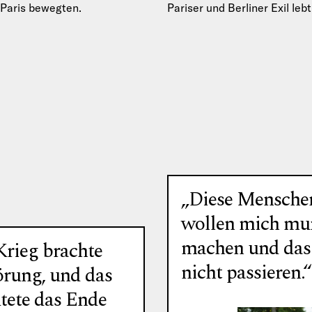
 Paris bewegten.
Pariser und Berliner Exil lebt
über Diskriminierung von Mi
und das Erstarken antidemo
Kräfte…
„Diese Mensche
wollen mich mu
machen und das
Krieg brachte
nicht passieren.“
örung, und das
tete das Ende