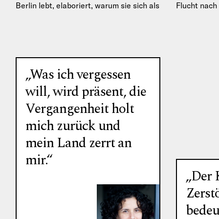
Berlin lebt, elaboriert, warum sie sich als
Flucht nach
„Journalistin im Exil“ bezeichnet und
nicht…
„Was ich vergessen
will, wird präsent, die
Vergangenheit holt
mich zurück und
mein Land zerrt an
mir.“
„Der 
Zerst
bedeu