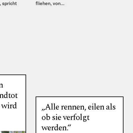
, spricht
fliehen, von…
nderheiten
kratischer
n
ndtot
 wird
„Alle rennen, eilen als
ob sie verfolgt
werden.“