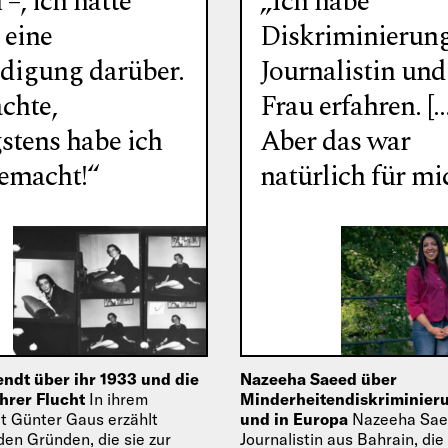
 –, ich hatte
„Ich habe
 eine
Diskriminierung
edigung darüber.
Journalistin und
chte,
Frau erfahren. […
stens habe ich
Aber das war
emacht!“
natürlich für mi
ndt über ihr 1933 und die
Nazeeha Saeed über
hrer Flucht
In ihrem
Minderheitendiskriminieru
it Günter Gaus erzählt
und in Europa
Nazeeha Sae
den Gründen, die sie zur
Journalistin aus Bahrain, die