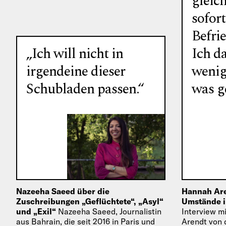
gleich
sofort
Befri
„Ich will nicht in
Ich da
irgendeine dieser
wenig
Schubladen passen.“
was g
Nazeeha Saeed über die
Hannah Are
Zuschreibungen „Geflüchtete“, „Asyl“
Umstände i
und „Exil“
Nazeeha Saeed, Journalistin
Interview m
aus Bahrain, die seit 2016 in Paris und
Arendt von 