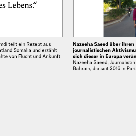
es Lebens.“
di teilt ein Rezept aus
Nazeeha Saeed über ihren
tland Somalia und erzählt
journalistischen Aktivismu
chte von Flucht und Ankunft.
sich dieser in Europa verä
Nazeeha Saeed, Journalistin
Bahrain, die seit 2016 in Par
im Exil lebt, spricht über ihre
journalistische Arbeit und B
wie…