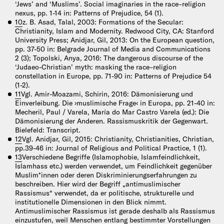
‘Jews’ and ‘Muslims’. Social imaginaries in the race–religion
nexus, pp. 1-14 in: Patterns of Prejudice, 54 (1).
10
z. B. Asad, Talal, 2003: Formations of the Secular:
Christianity, Islam and Modernity. Redwood City, CA: Stanford
University Press; Anidjar, Gil, 2013: On the European question,
pp. 37-50 in: Belgrade Journal of Media and Communications
2 (3); Topolski, Anya, 2016: The dangerous discourse of the
‘Judaeo-Christian’ myth: masking the race–religion
constellation in Europe, pp. 71-90 in: Patterns of Prejudice 54
(1-2).
11
Vgl. Amir-Moazami, Schirin, 2016: Dämonisierung und
Einverleibung. Die ›muslimische Frage‹ in Europa, pp. 21-40 in:
Mecheril, Paul / Varela, María do Mar Castro Varela (ed.): Die
Dämonisierung der Anderen. Rassismuskritik der Gegenwart.
Bielefeld: Transcript.
12
Vgl. Anidjar, Gil, 2015: Christianity, Christianities, Christian,
pp.39-46 in: Journal of Religious and Political Practice, 1 (1).
13
Verschiedene Begriffe (Islamophobie, Islamfeindlichkeit,
Islamhass etc.) werden verwendet, um Feindlichkeit gegenüber
Muslim*innen oder deren Diskriminierungserfahrungen zu
beschreiben. Hier wird der Begriff „antimuslimischer
Rassismus“ verwendet, da er politische, strukturelle und
institutionelle Dimensionen in den Blick nimmt.
Antimuslimischer Rassismus ist gerade deshalb als Rassismus
einzustufen, weil Menschen entlang bestimmter Vorstellungen