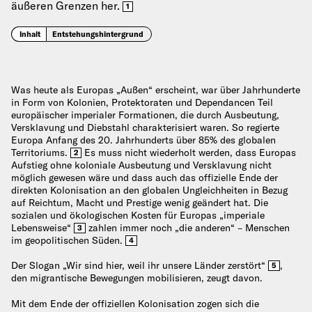
äußeren Grenzen her.
1
Inhalt
Entstehungshintergrund
Was heute als Europas „Außen“ erscheint, war über Jahrhunderte
in Form von Kolonien, Protektoraten und Dependancen Teil
europäischer imperialer Formationen, die durch Ausbeutung,
Versklavung und Diebstahl charakterisiert waren. So regierte
Europa Anfang des 20. Jahrhunderts über 85% des globalen
Territoriums.
Es muss nicht wiederholt werden, dass Europas
2
Aufstieg ohne koloniale Ausbeutung und Versklavung nicht
möglich gewesen wäre und dass auch das offizielle Ende der
direkten Kolonisation an den globalen Ungleichheiten in Bezug
auf Reichtum, Macht und Prestige wenig geändert hat. Die
sozialen und ökologischen Kosten für Europas „imperiale
Lebensweise“
zahlen immer noch „die anderen“ – Menschen
3
im geopolitischen Süden.
4
Der Slogan „Wir sind hier, weil ihr unsere Länder zerstört“
,
5
den migrantische Bewegungen mobilisieren, zeugt davon.
Mit dem Ende der offiziellen Kolonisation zogen sich die