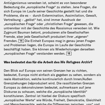
Antiziganismus verwoben ist, scheint es von besonderer
Bedeutung die „europäische Frage“ zu stellen. Jene Fragen, die
sich Europa im Laufe seiner Geschichte gestellt hat und die
Probleme, die es – durch Extermination, Assimilation, Gewalt,
Vertreibung – „gelöst“ hat, sind immer Ausdruck der
„europäischen Frage“ oder „christlichen Frage“ gewesen, die
untrennbar mit der Geschichte des Rassismus verwoben ist. Wie
Zygmunt Bauman betont, produzieren alle Gesellschaften
Fremde, aber jede Gesellschaft produziert ihrer „eigenen“
Fremden.
Die Einheit Europas mag in genau jenen Fragen
14
und Problemen liegen, die Europa im Laufe der Geschichte
beschäftigt haben. Sie können als Wiederholungen derselben
„europäischen Frage“ verstanden werden.
15
Was bedeutet das für die Arbeit des
We Refugees Archiv
?
Den Blick auf Europa von seinen Grenzen her zu richten,
bedeutet, Europa nicht einfach als gegeben zu sehen, sondern als
reale Abstraktion, welche kontinuierlich durch Innen/Außen
Grenzziehungen (re)produziert wird. Die rassifizierten Grenzen
Europas zu dekonstruieren bedeutet, aufmerksam auf jene
Diskurse zu schauen, welche die „europäische Identität“
konstituieren. Zentral ist hierbei der Diskurs spezifisch
„europäischer Werte“ wie Würde, Freiheit, Demokratie, Gleichheit
und Menschenrechte, welche die Differenzen zwischen „uns“ und