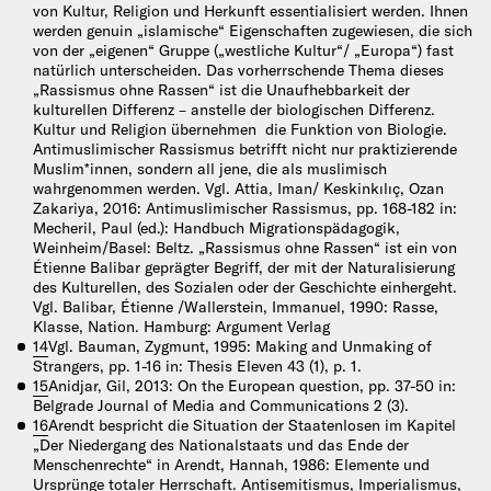
von Kultur, Religion und Herkunft essentialisiert werden. Ihnen
werden genuin „islamische“ Eigenschaften zugewiesen, die sich
von der „eigenen“ Gruppe („westliche Kultur“/ „Europa“) fast
natürlich unterscheiden. Das vorherrschende Thema dieses
„Rassismus ohne Rassen“ ist die Unaufhebbarkeit der
kulturellen Differenz – anstelle der biologischen Differenz.
Kultur und Religion übernehmen die Funktion von Biologie.
Antimuslimischer Rassismus betrifft nicht nur praktizierende
Muslim*innen, sondern all jene, die als muslimisch
wahrgenommen werden. Vgl. Attia, Iman/ Keskinkılıç, Ozan
Zakariya, 2016: Antimuslimischer Rassismus, pp. 168-182 in:
Mecheril, Paul (ed.): Handbuch Migrationspädagogik,
Weinheim/Basel: Beltz. „Rassismus ohne Rassen“ ist ein von
Étienne Balibar geprägter Begriff, der mit der Naturalisierung
des Kulturellen, des Sozialen oder der Geschichte einhergeht.
Vgl. Balibar, Étienne /Wallerstein, Immanuel, 1990: Rasse,
Klasse, Nation. Hamburg: Argument Verlag
14
Vgl. Bauman, Zygmunt, 1995: Making and Unmaking of
Strangers, pp. 1-16 in: Thesis Eleven 43 (1), p. 1.
15
Anidjar, Gil, 2013: On the European question, pp. 37-50 in:
Belgrade Journal of Media and Communications 2 (3).
16
Arendt bespricht die Situation der Staatenlosen im Kapitel
„Der Niedergang des Nationalstaats und das Ende der
Menschenrechte“ in Arendt, Hannah, 1986: Elemente und
Ursprünge totaler Herrschaft. Antisemitismus, Imperialismus,