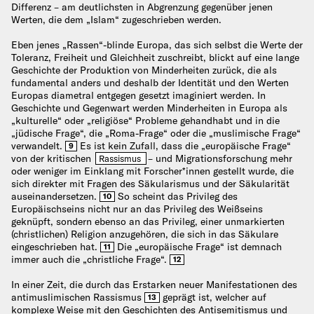
Differenz – am deutlichsten in Abgrenzung gegenüber jenen
Werten, die dem „Islam“ zugeschrieben werden.
Eben jenes „Rassen“-blinde Europa, das sich selbst die Werte der
Toleranz, Freiheit und Gleichheit zuschreibt, blickt auf eine lange
Geschichte der Produktion von Minderheiten zurück, die als
fundamental anders und deshalb der Identität und den Werten
Europas diametral entgegen gesetzt imaginiert werden. In
Geschichte und Gegenwart werden Minderheiten in Europa als
„kulturelle“ oder „religiöse“ Probleme gehandhabt und in die
„jüdische Frage“, die „Roma-Frage“ oder die „muslimische Frage“
verwandelt.
Es ist kein Zufall, dass die „europäische Frage“
9
von der kritischen
– und Migrationsforschung mehr
Rassismus
oder weniger im Einklang mit Forscher*innen gestellt wurde, die
sich direkter mit Fragen des Säkularismus und der Säkularität
auseinandersetzen.
So scheint das Privileg des
10
Europäischseins nicht nur an das Privileg des Weißseins
geknüpft, sondern ebenso an das Privileg, einer unmarkierten
(christlichen) Religion anzugehören, die sich in das Säkulare
eingeschrieben hat.
Die „europäische Frage“ ist demnach
11
immer auch die „christliche Frage“.
12
In einer Zeit, die durch das Erstarken neuer Manifestationen des
antimuslimischen Rassismus
geprägt ist, welcher auf
13
komplexe Weise mit den Geschichten des Antisemitismus und