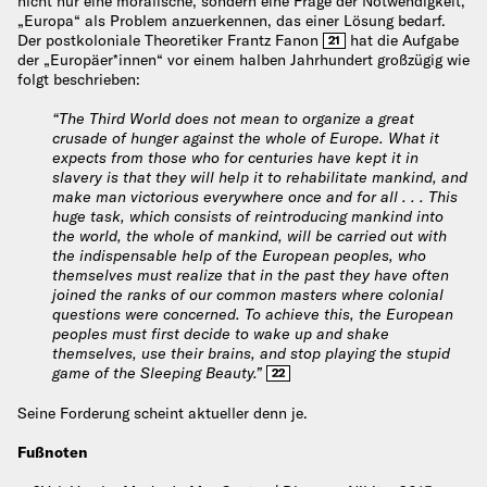
nicht nur eine moralische, sondern eine Frage der Notwendigkeit,
„Europa“ als Problem anzuerkennen, das einer Lösung bedarf.
Der postkoloniale Theoretiker Frantz Fanon
hat die Aufgabe
21
der „Europäer*innen“ vor einem halben Jahrhundert großzügig wie
folgt beschrieben:
“The Third World does not mean to organize a great
crusade of hunger against the whole of Europe. What it
expects from those who for centuries have kept it in
slavery is that they will help it to rehabilitate mankind, and
make man victorious everywhere once and for all . . . This
huge task, which consists of reintroducing mankind into
the world, the whole of mankind, will be carried out with
the indispensable help of the European peoples, who
themselves must realize that in the past they have often
joined the ranks of our common masters where colonial
questions were concerned. To achieve this, the European
peoples must first decide to wake up and shake
themselves, use their brains, and stop playing the stupid
game of the Sleeping Beauty.”
22
Seine Forderung scheint aktueller denn je.
Fußnoten