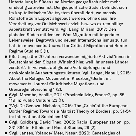
Unterteilung in Süden und Norden geografisch nicht mehr
eindeutig zu ziehen ist. Der geopolitische Süden befindet sich
im kapitalistischen Weltsystem überall dort, wo massiv
Rohstoffe zum Export abgebaut werden, ohne dass ihre
Verarbeitung vor Ort Mehrwert erzielt bzw. wo extrem billige
Arbeitskraft vernutzt wird. Vgl. Lang, Miriam, 2017: Den
globalen Süden mitdenken. Was Migration mit imperialer
Lebensweise, Degrowth und neuem Internationalismus zu tun
hat, in: movements. Journal for Critical Migration and Border
Regime Studies 3 (1).
5
Seit ungefähr 20 Jahren verwenden migrierte Aktivist*innen in
Deutschland den Slogan „Wir sind hier, weil ihr unsere Länder
zerstört“. Er verweist auf globale Verknüpfungen und
neokoloniale Ausbeutungsstrukturen. Vgl. Langa, Napuli, 2015:
About the Refugee Movement in Kreuzberg/Berlin, in:
movements. Journal für kritische Migrations- und
Grenzregimeforschung 1 (2).
6
Vgl. Mbembe, Achille, 2011: Provincializing France?, pp. 85-
119 in: Public Culture 23 (1).
7
Vgl. De Genova, Nicholas, 2016: The „Crisis“of the European
Border Regime: Towards a Marxist Theory of Borders, pp. 31-54
in: International Socialism 150.
8
Vgl. Goldberg, David Theo, 2006: Racial Europeanization, pp.
331-364 in: Ethnic and Racial Studies, 29 (2).
9
Vgl. Jansen, Yolande/ Meer, Nasar, 2020: Genealogies of