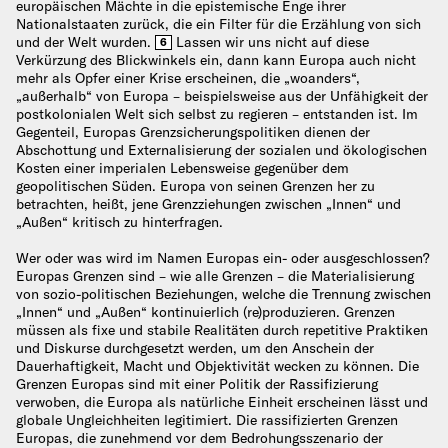
europäischen Mächte in die epistemische Enge ihrer
Nationalstaaten zurück, die ein Filter für die Erzählung von sich
und der Welt wurden.
Lassen wir uns nicht auf diese
6
Verkürzung des Blickwinkels ein, dann kann Europa auch nicht
mehr als Opfer einer Krise erscheinen, die „woanders“,
„außerhalb“ von Europa – beispielsweise aus der Unfähigkeit der
postkolonialen Welt sich selbst zu regieren – entstanden ist. Im
Gegenteil, Europas Grenzsicherungspolitiken dienen der
Abschottung und Externalisierung der sozialen und ökologischen
Kosten einer imperialen Lebensweise gegenüber dem
geopolitischen Süden. Europa von seinen Grenzen her zu
betrachten, heißt, jene Grenzziehungen zwischen „Innen“ und
„Außen“ kritisch zu hinterfragen.
Wer oder was wird im Namen Europas ein- oder ausgeschlossen?
Europas Grenzen sind – wie alle Grenzen – die Materialisierung
von sozio-politischen Beziehungen, welche die Trennung zwischen
„Innen“ und „Außen“ kontinuierlich (re)produzieren. Grenzen
müssen als fixe und stabile Realitäten durch repetitive Praktiken
und Diskurse durchgesetzt werden, um den Anschein der
Dauerhaftigkeit, Macht und Objektivität wecken zu können. Die
Grenzen Europas sind mit einer Politik der Rassifizierung
verwoben, die Europa als natürliche Einheit erscheinen lässt und
globale Ungleichheiten legitimiert. Die rassifizierten Grenzen
Europas, die zunehmend vor dem Bedrohungsszenario der