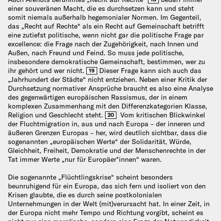
einer souveränen Macht, die es durchsetzen kann und steht
somit niemals außerhalb hegemonialer Normen. Im Gegenteil,
das „Recht auf Rechte“ als ein Recht auf Gemeinschaft betrifft
eine zutiefst politische, wenn nicht gar die politische Frage par
excellence: die Frage nach der Zugehörigkeit, nach Innen und
Außen, nach Freund und Feind. So muss jede politische,
insbesondere demokratische Gemeinschaft, bestimmen, wer zu
ihr gehört und wer nicht.
Dieser Frage kann sich auch das
19
„Jahrhundert der Städte“ nicht entziehen. Neben einer Kritik der
Durchsetzung normativer Ansprüche braucht es also eine Analyse
des gegenwärtigen europäischen Rassismus, der in einem
komplexen Zusammenhang mit den Differenzkategorien Klasse,
Religion und Geschlecht steht.
Vom kritischen Blickwinkel
20
der Fluchtmigration in, aus und nach Europa – der inneren und
äußeren Grenzen Europas – her, wird deutlich sichtbar, dass die
sogenannten „europäischen Werte“ der Solidarität, Würde,
Gleichheit, Freiheit, Demokratie und der Menschenrechte in der
Tat immer Werte „nur für Europäer*innen“ waren.
Die sogenannte „Flüchtlingskrise“ scheint besonders
beunruhigend für ein Europa, das sich fern und isoliert von den
Krisen glaubte, die es durch seine postkolonialen
Unternehmungen in der Welt (mit)verursacht hat. In einer Zeit, in
der Europa nicht mehr Tempo und Richtung vorgibt, scheint es