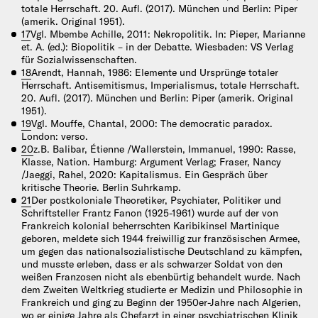
totale Herrschaft. 20. Aufl. (2017). München und Berlin: Piper
(amerik. Original 1951).
17
Vgl. Mbembe Achille, 2011: Nekropolitik. In: Pieper, Marianne
et. A. (ed.): Biopolitik – in der Debatte. Wiesbaden: VS Verlag
für Sozialwissenschaften.
18
Arendt, Hannah, 1986: Elemente und Ursprünge totaler
Herrschaft. Antisemitismus, Imperialismus, totale Herrschaft.
20. Aufl. (2017). München und Berlin: Piper (amerik. Original
1951).
19
Vgl. Mouffe, Chantal, 2000: The democratic paradox.
London: verso.
20
z.B. Balibar, Étienne /Wallerstein, Immanuel, 1990: Rasse,
Klasse, Nation. Hamburg: Argument Verlag; Fraser, Nancy
/Jaeggi, Rahel, 2020: Kapitalismus. Ein Gespräch über
kritische Theorie. Berlin Suhrkamp.
21
Der postkoloniale Theoretiker, Psychiater, Politiker und
Schriftsteller Frantz Fanon (1925-1961) wurde auf der von
Frankreich kolonial beherrschten Karibikinsel Martinique
geboren, meldete sich 1944 freiwillig zur französischen Armee,
um gegen das nationalsozialistische Deutschland zu kämpfen,
und musste erleben, dass er als schwarzer Soldat von den
weißen Franzosen nicht als ebenbürtig behandelt wurde. Nach
dem Zweiten Weltkrieg studierte er Medizin und Philosophie in
Frankreich und ging zu Beginn der 1950er-Jahre nach Algerien,
wo er einige Jahre als Chefarzt in einer psychiatrischen Klinik