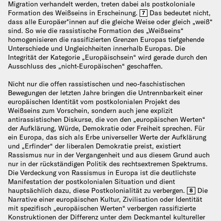
Migration verhandelt werden, treten dabei als postkoloniale
Formation des Weißseins in Erscheinung.
Das bedeutet nicht,
7
dass alle Europäer*innen auf die gleiche Weise oder gleich „weiß“
sind. So wie die rassistische Formation des „Weißseins“
homogenisieren die rassifizierten Grenzen Europas tiefgehende
Unterschiede und Ungleichheiten innerhalb Europas. Die
Integrität der Kategorie „Europäischsein“ wird gerade durch den
Ausschluss des „nicht-Europäischen“ geschaffen.
Nicht nur die offen rassistischen und neo-faschistischen
Bewegungen der letzten Jahre bringen die Untrennbarkeit einer
europäischen Identität vom postkolonialen Projekt des
Weißseins zum Vorschein, sondern auch jene explizit
antirassistischen Diskurse, die von den „europäischen Werten“
der Aufklärung, Würde, Demokratie oder Freiheit sprechen. Für
ein Europa, das sich als Erbe universeller Werte der Aufklärung
und „Erfinder“ der liberalen Demokratie preist, existiert
Rassismus nur in der Vergangenheit und aus diesem Grund auch
nur in der rückständigen Politik des rechtsextremen Spektrums.
Die Verdeckung von Rassismus in Europa ist die deutlichste
Manifestation der postkolonialen Situation und dient
hauptsächlich dazu, diese Postkolonialität zu verbergen.
Die
8
Narrative einer europäischen Kultur, Zivilisation oder Identität
mit spezifisch „europäischen Werten“ verbergen rassifizierte
Konstruktionen der Differenz unter dem Deckmantel kultureller