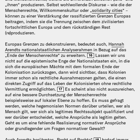
„ihnen“ produzieren. Selbst wohlwollende Diskurse – wie die der
Menschenrechte, Willkommenskultur oder „
solidarity cities
“ –
können zu einer Verstärkung der rassifizierten Grenzen Europas
beitragen, indem sie die Trennung zwischen dem zivilisierten
fortschrittlichen Europa und dem rückständigen Rest
(re)produzieren.
Europas Grenzen zu dekonstruieren, bedeutet auch, H
annah
Arendts nationalstaatlichen Analyserahmen
in Bezug auf das
„Ende der Menschenrechte“ zu erweitern.
Lassen wir uns
16
nicht auf die epistemische Enge der Nationalstaaten ein, in die
sich die europäischen Mächte mit dem formalen Ende der
Kolonisation zurückzogen, dann wird sichtbar, dass Kolonien
immer schon als rechtliche Ausnahmezonen galten, die einen
direkten Zugriff auf das Leben der Kolonisierten ohne rechtliche
Vermittlung ermöglichten.
Es scheint also nicht auszureichen,
17
auf eine bessere Durchsetzung der Menschenrechte
beispielsweise auf lokaler Ebene zu hoffen. Es muss gefragt
werden, welche hegemonialen Normen darüber urteilen, wer als
Mensch gilt, wer sich als legitimes Rechtssubjekt qualifiziert und
wer darüber entscheidet, welche Ansprüche als legitim gelten.
Geht es um eine fehlende Realisierung normativer Ansprüche
oder grundlegender um Fragen normativer Gewalt?
Auch Arendts berühmtes „Recht auf Rechte“
bedarf immer
18