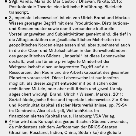
2
Vgl. Varela, María do Mar Castro / Dhawan, Nikita, 2015:
Postkoloniale Theorie: eine kritische Einführung. Bielefeld:
transcript.
3
„Imperiale Lebensweise“ ist ein von Ulrich Brand und Markus
Wissen geprägter Begriff mit dem Produktions-, Distributions-
und Konsummuster sowie damit verbundene kulturelle
Vorstellungswelten und Subjektivitäten gemeint sind, die tief in
die Alltagspraktiken der gesellschaftlichen Mehrheiten im
geopolitischen Norden eingelassen sind, aber zunehmend auch
in die der Ober- und Mittelschichten in den Schwellenländern
des geopolitischen Südens. „Imperial“ ist diese Lebensweise
deshalb, weil sie für eine privilegierte Minderheit der
Weltgesellschaft einen unbegrenzten Zugriff auf die
Ressourcen, den Raum und die Arbeitskapazität des gesamten
Planeten voraussetzt. Diese Lebensweise ist nur insofern
möglich, als dieser Zugriff entweder mit politischen oder
rechtlichen Mitteln, oder aber militärisch und gewaltförmig
abgesichert wird.Vgl. Brand, Ulrich / Wissen, Markus, 2011:
Sozial-ökologische Krise und imperiale Lebensweise. Zur Krise
und Kontinuität kapitalistischer Naturverhältnisse, pp. 79-94
in: Demirovic, Alex et al. (ed), VielfachKrise. Im
finanzdominierten Kapitalismus. Hamburg: VSA Verlag.
4
Hier wird das Konzept des geopolitischen Südens verwendet,
da mindestens seit dem Aufkommen der BRICS-Staaten
(Brasilien, Russland, Indien, China, Südafrika) die globale