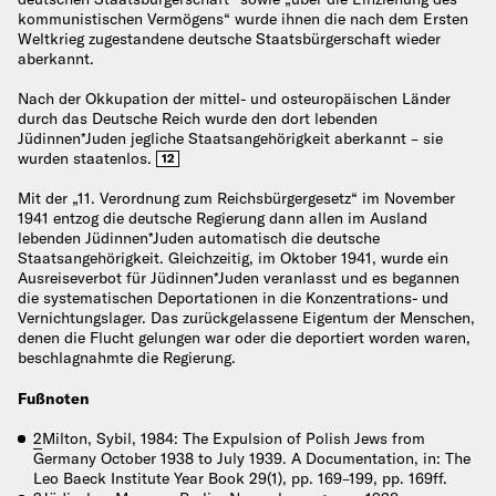
kommunistischen Vermögens“ wurde ihnen die nach dem Ersten
Weltkrieg zugestandene deutsche Staatsbürgerschaft wieder
aberkannt.
Nach der Okkupation der mittel- und osteuropäischen Länder
durch das Deutsche Reich wurde den dort lebenden
Jüdinnen*Juden jegliche Staatsangehörigkeit aberkannt – sie
wurden staatenlos.
12
Mit der „11. Verordnung zum Reichsbürgergesetz“ im November
1941 entzog die deutsche Regierung dann allen im Ausland
lebenden Jüdinnen*Juden automatisch die deutsche
Staatsangehörigkeit. Gleichzeitig, im Oktober 1941, wurde ein
Ausreiseverbot für Jüdinnen*Juden veranlasst und es begannen
die systematischen Deportationen in die Konzentrations- und
Vernichtungslager. Das zurückgelassene Eigentum der Menschen,
denen die Flucht gelungen war oder die deportiert worden waren,
beschlagnahmte die Regierung.
Fußnoten
2
Milton, Sybil, 1984: The Expulsion of Polish Jews from
Germany October 1938 to July 1939. A Documentation, in: The
Leo Baeck Institute Year Book 29(1), pp. 169–199, pp. 169ff.