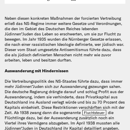
Neben diesen konkreten Maßnahmen der forcierten Vertreibung
erließ das NS-Regime immer weitere Gesetze und Verordnungen,
die den im Gebiet des Deutschen Reiches lebenden
Jüdinnen*Juden das Leben so erschwerten, um sie zur Flucht zu
bewegen. Im Jahr 1935 wurden die Nürnberger Gesetze erlassen,
die nach einer rassistischen Ideologie definierte, wer jüdisch war.
Dieser vom Staat umgesetzte Antisemitismus führte dazu, dass
die als jüdisch definierten Menschen nicht mehr wie zuvor
arbeiten, leben und besitzen durften.
Auswanderung mit Hindernissen
Die Vertreibungspolitik des NS-Staates führte dazu, dass immer
mehr Jüdinnen*Juden sich zur Auswanderung gezwungen sahen.
Die deutsche Regierung drängte darauf und schlug Profit aus der
Auswanderung, indem sie verhinderte, dass Privatkapital aus
Deutschland ins Ausland verlegt würde und bis zu 70 Prozent des
Kapitals einbehielt. Diese Restriktionen verschärften sich mit der
Zeit. Ab 1938 zwang dann die sogenannte
die
Fluchtsteuer
Flüchtlinge dazu, bei der Auswanderung zusätzlich noch ein
Viertel ihres Vermögens abzugeben. Im April 1938 mussten alle
Jüdinnen*Juden in Deutschland ihr Kapital detailliert angeben.