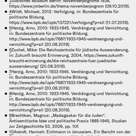
3
Jüdisches Museum Berlin: Novemberpogrome 1938,
https://www.jmberlin.de/thema-novemberpogrom (09.10.2019).
4
Wildt, Michael, 2012: Verfolgung, in: Bundeszentrale für
politische Bildung,
https://www.bpb.de/izpb/137221/verfolgung?p=all (11.07.2019).
5
Herzig, Arno, 2010: 1933-1945. Verdrängung und Vernichtung,
in: Bundeszentrale für politische Bildung,
http://www.bpb.de/izpb/7687/1933-1945-verdraengung-und-
vernichtung?p=all (20.08.2019).
6
Zuchet, Mike: Die Reichszentrale für jüdische Auswanderung,
in: Zukunft braucht Erinnerung, 2004, https://www.zukunft-
braucht-erinnerung.de/die-reichszentrale-fuer-juedische-
auswanderung/ (20.08.2019).
7
Herzig, Arno, 2010: 1933-1945. Verdrängung und Vernichtung,
in: Bundeszentrale für politische Bildung,
http://www.bpb.de/izpb/7687/1933-1945-verdraengung-und-
vernichtung?p=all (20.08.2019).
8
Herzig, Arno, 2010: 1933-1945. Verdrängung und Vernichtung,
in: Bundeszentrale für politische Bildung,
http://www.bpb.de/izpb/7687/1933-1945-verdraengung-und-
vernichtung?p=all (20.08.2019).
9
Brechtken, Magnus: „Madagaskar für die Juden“.
Antisemitische Idee und politische Praxis 1885-1945, Studien
zur Zeitgeschichte 53, 2009, pp. 10f.
10
Arendt, Hannah: Eichmann in Jerusalem. Ein Bericht von der