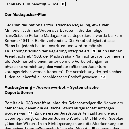
Einreisevisum benötigt wurde.
8
Der Madagaskar-Plan
Der Plan der nationalsozialistischen Regierung, etwa vier
Millionen Jüdinnen*Juden aus Europa in die damalige
französische Kolonie Madagaskar zu deportieren, wurde bis zum
Sommer 1941 in Berlin verhandelt. Die Ernsthaftigkeit dieses
Plans ist jedoch heute umstritten und wird primär als
Täuschungsversuch der Regierung interpretiert.
Auch Hannah
9
Arendt schrieb 1963, der Madagaskar-Plan sollte „von vornherein
als Deckmantel dienen, unter dem die Vorbereitungen für
physische Vernichtung des westeuropäischen Judentum
vorangetrieben werden konnten“. Die Vernichtung der polnischen
Juden sei ebenfalls „beschlossene Sache“ gewesen.
10
Ausbürgerung – Ausreiseverbot – Systematische
Deportationen
Bereits ab 1933 veröffentlichte der Reichsanzeiger die Namen der
Menschen, denen die deutsche Staatsbürgerschaft entzogen
worden war.
Zu den ersten Ausgebürgerten zählten die aus
11
Osteuropa eingewanderten Jüdinnen*Juden. Mit Hilfe der Gesetze
„über den Widerruf von Einbürgerungen und die Aberkennung der
deutschen Staatsbürgerschaft“ sowie „über die Einziehung des