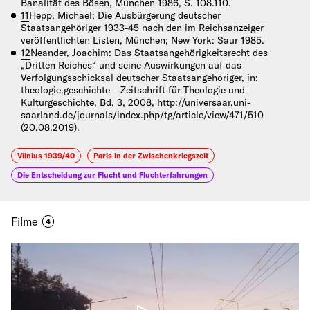
Banalität des Bösen, München 1986, S. 108.110.
11
Hepp, Michael: Die Ausbürgerung deutscher
Staatsangehöriger 1933-45 nach den im Reichsanzeiger
veröffentlichten Listen, München; New York: Saur 1985.
12
Neander, Joachim: Das Staatsangehörigkeitsrecht des
„Dritten Reiches“ und seine Auswirkungen auf das
Verfolgungsschicksal deutscher Staatsangehöriger, in:
theologie.geschichte – Zeitschrift für Theologie und
Kulturgeschichte, Bd. 3, 2008, http://universaar.uni-
saarland.de/journals/index.php/tg/article/view/471/510
(20.08.2019).
Vilnius 1939/40
Paris in der Zwischenkriegszeit
Die Entscheidung zur Flucht und Fluchterfahrungen
Filme
4