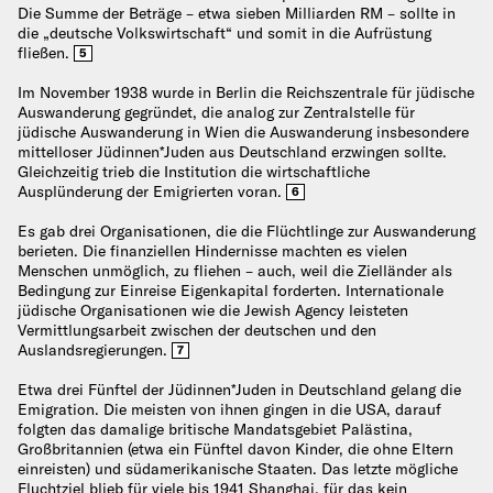
Die Summe der Beträge – etwa sieben Milliarden RM – sollte in
die „deutsche Volkswirtschaft“ und somit in die Aufrüstung
fließen.
5
Im November 1938 wurde in Berlin die Reichszentrale für jüdische
Auswanderung gegründet, die analog zur Zentralstelle für
jüdische Auswanderung in Wien die Auswanderung insbesondere
mittelloser Jüdinnen*Juden aus Deutschland erzwingen sollte.
Gleichzeitig trieb die Institution die wirtschaftliche
Ausplünderung der Emigrierten voran.
6
Es gab drei Organisationen, die die Flüchtlinge zur Auswanderung
berieten. Die finanziellen Hindernisse machten es vielen
Menschen unmöglich, zu fliehen – auch, weil die Zielländer als
Bedingung zur Einreise Eigenkapital forderten. Internationale
jüdische Organisationen wie die Jewish Agency leisteten
Vermittlungsarbeit zwischen der deutschen und den
Auslandsregierungen.
7
Etwa drei Fünftel der Jüdinnen*Juden in Deutschland gelang die
Emigration. Die meisten von ihnen gingen in die USA, darauf
folgten das damalige britische Mandatsgebiet Palästina,
Großbritannien (etwa ein Fünftel davon Kinder, die ohne Eltern
einreisten) und südamerikanische Staaten. Das letzte mögliche
Fluchtziel blieb für viele bis 1941 Shanghai, für das kein