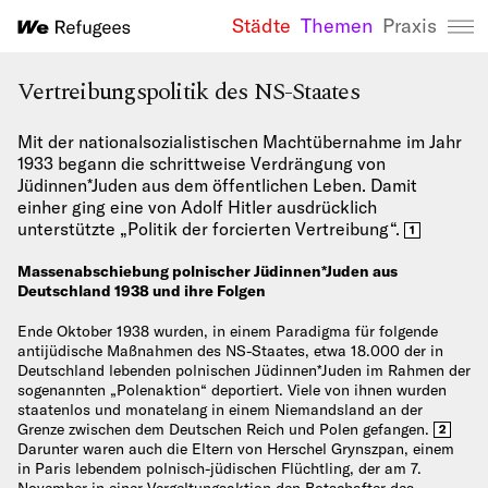
Städte
Themen
Praxis
We Refugees 
Vertreibungspolitik des NS-Staates
Mit der nationalsozialistischen Machtübernahme im Jahr
1933 begann die schrittweise Verdrängung von
Jüdinnen*Juden aus dem öffentlichen Leben. Damit
einher ging eine von Adolf Hitler ausdrücklich
unterstützte „Politik der forcierten Vertreibung“.
1
Massenabschiebung polnischer Jüdinnen*Juden aus
Deutschland 1938 und ihre Folgen
Ende Oktober 1938 wurden, in einem Paradigma für folgende
antijüdische Maßnahmen des NS-Staates, etwa 18.000 der in
Deutschland lebenden polnischen Jüdinnen*Juden im Rahmen der
sogenannten „Polenaktion“ deportiert. Viele von ihnen wurden
staatenlos und monatelang in einem Niemandsland an der
Grenze zwischen dem Deutschen Reich und Polen gefangen.
2
Darunter waren auch die Eltern von Herschel Grynszpan, einem
in Paris lebendem polnisch-jüdischen Flüchtling, der am 7.
November in einer Vergeltungsaktion den Botschafter des