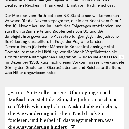
Deutschen Reiches in Frankreich, Ernst vom Rath, erschoss.
Der Mord an vom Rath bot dem NS-Staat einen willkommenen
Vorwand für die Novemberpogrome, die in der Nacht vom 9. auf
den 10. November und im Laufe des Folgetages stattfanden und
staatlich organisierte und größtenteils von SS und SA
durchgeführte gewaltsame Ausschreitungen gegen die jüdische
Bevölkerung darstellten. In Folge der Pogrome fanden
Deportationen jüdischer Männer in Konzentrationslager statt.
Dort stellte man die Häftlinge vor die Wahl: Verpflichteten sie
sich zur schnellstmöglichen Emigration, wurden sie entlassen.
3
Im Dezember 1938, kurz nach diesen Vorkommnissen, verkündete
Göring den Gauleitern, Oberpräsidenten und Reichsstatthaltern,
was Hitler angewiesen habe:
„An der Spitze aller unserer Überlegungen und
Maßnahmen steht der Sinn, die Juden so rasch und
so effektiv wie möglich ins Ausland abzuschieben,
die Auswanderung mit allem Nachdruck zu
forcieren, und hierbei all das wegzunehmen, was
die Auswanderung hindert.“
4