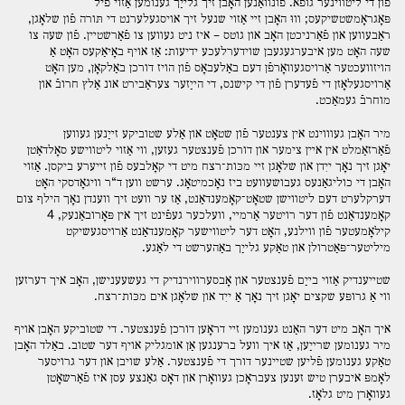
פֿון די ליטװינער גופֿא. פֿונװאַנען האָבן זיך גלײַך גענומען אַזוי פֿיל
פּאָגראָמשטשיקעס; װוּ האָבן זײ אַזוי שנעל זיך אויסגעלערנט די תּורה פֿון שלאָגן,
ראַבעװען און פֿאַרניכטן האָב און גוטס – איז ניט געװען צו פֿאַרשטײן. פֿון שעה צו
שעה האָט מען איבערגעגעבן שוידערלעכע ידיעות: אַז אויף באָיאַקעס האָט אַ
הויזװעכטער אַרויסגעװאָרפֿן דעם באַלעבאָס פֿון הויז דורכן באַלקאָן, מען האָט
אַרויסגעלאָזן די פֿעדערן פֿון די קישנס, די הײַזער צעראַבירט אונ אַלץ חרובֿ און
מוחרבֿ געמאַכט.
מיר האָבן געװוינט אין צענטער פֿון שטאָט און אַלע שטוביקע זײַנען געװען
פֿאַרזאַמלט אין אײן צימער און דורכן פֿענצטער געזען, װי אַזוי ליטװישע סאָלדאַטן
יאָגן זיך נאָך ייִדן און שלאָגן זײ מכּות־רצח מיט די קאָלבעס פֿון זײערע ביקסן. אַזוי
האָבן די כוליגאַנעס געבושעװעט ביז נאָכמיטאָג. ערשט װען ד“ר װיגאָדסקי האָט
דערקלערט דעם ליטװישן שטאָט־קאָמענדאַנט, אַז ער װעט זיך װענדן נאָך הילף צום
קאָמענדאַנט פֿון דער רויטער אַרמײ, װעלכער געפֿינט זיך אין פּאָרובאַנעק, 4
קילאָמעטער פֿון װילנע, האָט דער ליטװישער קאָמענדאַנט אַרויסגעשיקט
מיליטער־פּאַטרולן און טאַקע גלײַך באַהערשט די לאַגע.
שטײענדיק אַזוי בײַם פֿענצטער און אָבסערװירנדיק די געשעענישן, האָב איך דערזען
װי אַ גרופּע שקצים יאָגן זיך נאָך אַ ייִד און שלאָגן אים מכּות־רצח.
איך האָב מיט דער האַנט גענומען זײ דראָען דורכן פֿענצטער. די שטוביקע האָבן אויף
מיר גענומען שרײַען, אַז איך װעל ברענגען אַן אומגליק אויף דער שטוב. באַלד האָבן
טאַקע גענומען פֿליען שטײנער דורך די פֿענצטער. אַלע שויבן און דער גרויסער
לאָמפּ איבערן טיש זענען צעבראָכן געװאָרן און דאָס גאַנצע עסן איז פֿאַרשאָטן
געװאָרן מיט גלאָז.