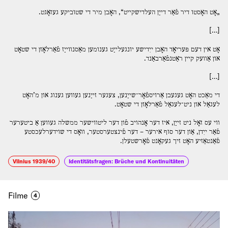
„אָט האָסטו דיר פֿאַר דײַן העלדישקײט“, האָבן מיר די שטוביקע געזאָגט.
[…]
אָט אין דעם פּעריאָד האָבן ייִדישע יונגעלײַט גענומען מאַסנװײַז פֿאַרלאָזן די שטאָט
און אַװעק קײן ראַטנפֿאַרבאַנד.
[…]
די מאַכט האָט געגעבן אַרויספֿאָר־שײַנען, צעגער זײַנען געװען גענוג און מ’האָט
לעגאַל און ניט־לעגאַל פֿאַרלאָזן די שטאָט.
װי עס זאָל ניט זײַן, איז דער אָנהויב פֿון דער ליטװישער ממשלה געװען אַ ביטערער
פֿאַר ייִדן, אַון דער סוף אירער – דער פֿינצטערסטער, װאָס די שוידערלעכסטע
פֿאַנטאַזיע האָט זיך געקאָנט פֿאָרשטעלן.
Vilnius 1939/40
Identitätsfragen: Brüche und Kontinuitäten
Filme
4