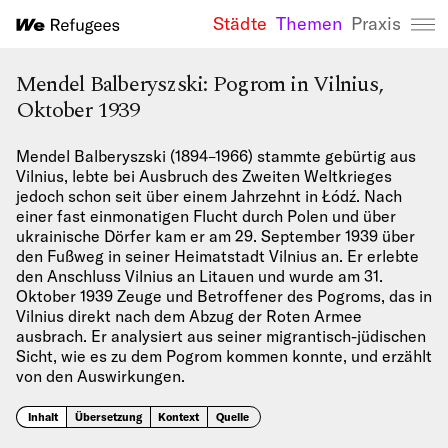
Städte
Themen
Praxis
We Refugees 
Mendel Balberyszski: Pogrom in Vilnius,
Oktober 1939
Mendel Balberyszski (1894–1966) stammte gebürtig aus
Vilnius, lebte bei Ausbruch des Zweiten Weltkrieges
jedoch schon seit über einem Jahrzehnt in Łódź. Nach
einer fast einmonatigen Flucht durch Polen und über
ukrainische Dörfer kam er am 29. September 1939 über
den Fußweg in seiner Heimatstadt Vilnius an. Er erlebte
den Anschluss Vilnius an Litauen und wurde am 31.
Oktober 1939 Zeuge und Betroffener des Pogroms, das in
Vilnius direkt nach dem Abzug der Roten Armee
ausbrach. Er analysiert aus seiner migrantisch-jüdischen
Sicht, wie es zu dem Pogrom kommen konnte, und erzählt
von den Auswirkungen.
Inhalt
Übersetzung
Kontext
Quelle