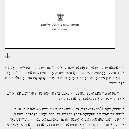
Download
סוף אָקטאָבער זײַנען אין שטאָט אָנגעקומען אַ סך ליטװינער; מיליטערלײַט, פּאָליצײ
און ציװילע באַאַמטע. ס’איז שוין באַװוּסט געװען, אַז ליטע נעמט איבער װילנע, אַז
זײ האָבן שוין אין קאָװנע מאָנטירט אַן אַדמיניסטראַטיװן אָפּאַראַט אויף אָנצופֿירן מיט
דער שטאָט.
די רויטע אַרמײ האָט איבערגעגעבן די מאַכט צו דער קאָװנער רעגירונג. אַזוי אַרום
איז װילנע צוריק אָנגעשלאָסן געװאָרן צו ליטע.
דינסטיק, דעם 31טן אָקטאָבער, איז אויסגעבראָכן אין װילנע אַ פּאָגראָם. װי די
ליטװינער האָבן זיך שפּעטער פֿאַרענטפֿערט, איז דאָס געשען דערפֿאַר, װאָס אַ
ייִדישער ינגערמאַן זאָל האָבן אַראָפּגעריסן פֿון מאַגיסטראַט־בנין די ליטװישע פֿאָן.
אין דער אמתן זײַנען אָבער די אומרוען אַרויסגערופֿן געװאָרן דורך אַ פּראָװאָקאַציע