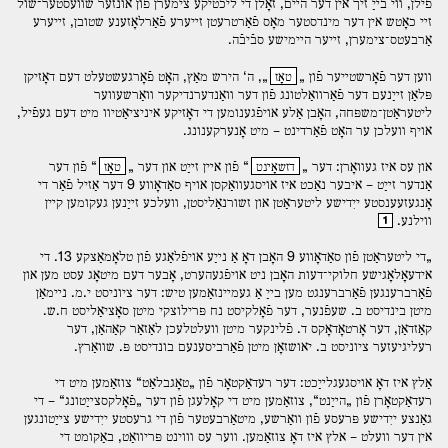
פֿילן, װי בײַ זיך אין דער הײם, זאָלן די ליכטיקע צימערן פֿון אונזער שװעסטער־שול
זײ כאָטש אין דער מינדסטער מאָס פֿאַרטרעטן זײערע פֿאַרלאָזענע שטובן, זײערע
אַרבעטס־צימערן, זײער הײמישע סבֿיבֿה.
װען דער פֿאָרשטײער פֿון „
„, ה‘ הירש מאַץ, האָט פֿאָרגעשטעלט דעם דאָזיקן
טאָז
פּלאַן זײַנעם דער פֿאַרװאַלטונג פֿון דער װאַנדערנדיקער װאַרשעװער
ליטעראַטן־משפּחה, האָבן אַלע אויפֿגענומען די דאָזיקע איניציאַטיװ מיט דעם געפֿיל,
אויף װעלכן ער האָט פֿאַרדינט – מיט אָנערקענונג.
און עס איז געװאָרן: דער „
“ פֿון אײן זײַט און דער „
“ פֿון דער
דזשאָינט
טאָז
אַנדער זײַט – איבער נאַכט איז אויסגעװאַקסן אויף סאַדאָװע 9 דער אַזיל פֿאַר די
אָנגעזעענסטע ייִדישע ליטעראַטן און זשורנאַליסטן, װעלכע זײַנען געקומען קײן
װילנע.
1
„די ליטעראַטן פֿון סאַדאָװע 9 האָבן דאָ אַ נײַע אויפֿלאַגע פֿון טלאָמאַצקע 13. די
אידעאָלאָגישע חלוקי־דעות האָבן ניט אויפֿגעהערט, אָבער דעם מיטאָג עסט מען און
פֿאַרברענגען פֿאַרברענגט מען בײַ אַ געמײנזאַמען טיש: דער ציוניסט י.מ. נײמאַן
מיטן בינדיסט ב. שעפֿנער, דער פֿאָלקיסט נח פּרילוצקי מיטן סאָציאַליסט ח.ש.
קאַזדאַן, דער אָרטאָדאָקס ד. פֿלינקער מיטן װעלטלעכן לאַזאַר קאַהאַן, דער
רעליגיעזער ציוניסט ב. יאושזאָן מיטן פֿאַרביסענעם בונדיסט פּ. שװאַרץ.
אַלץ איז דאָ אויסגעגלײַכט: דער רעדאַקטאָר פֿון „טאָגבלאַט“ צוזאַמען מיט די
רעדאַקטאָרן פֿון „הײַנט“, צוזאַמען מיט די קאָלעגן פֿון דער „פֿאָלקסצײַטונג“ – די
גאַנצע ייִדישע פּרעסע פֿון װאַרשע, מיטאַרבעטער פֿון די גרעסטע ייִדישע צײַטונגען
אין דער װעלט – אלץ איז דאָ צוזאַמען. װער עס װוינט פּריװאַט, באַקומט די