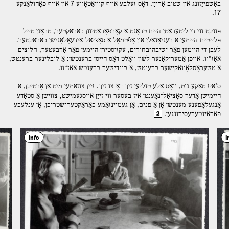
באַשפּײַזונג אין שטוב אַרײַן. דאָס זעלבע אויף קװיאַטאָװע 7 און אויף פּאָהולאַנקע
17.
פּונקט װי די ליטעראַטן־הײם טראָגט אַ קאָרפּאָראַטיװן כאַראַקטער, טראָגן טײל
פּלײטים־הײמען אַ רעגיאָנאַלן און אָפֿטמאָל אַ סאָציאַל־אידעאָלאָגישן כאַראַקטער.
לעבן די הײמען פֿאַר ישיבֿה־בחורים, עקזיסטירן הײמען פֿאַר אַרבעטער, חלוצים
אאַז“װ. אויפֿן אַמעריקאַנער לשון װאָלט דאָס הײסן ברענטשן: אַ לובלינער ברענטש,
אַ טשעכאָסלאָװאַקישער ברענטש, אַ בונדישער ברענטש אאַז“װ.
ס’איז טאַקע גוט, װאָס אַלע טוליען זיך דאָ צו זיך. זײַן צוזאַמען מיט אַן אָרטיקן, אַ
הײמישן אָדער סאָציאַל־נאָענטן איז בעסער װי זײַן אויסגעמישט, צװישן אַ סטאַדע
אָנגעלאָפֿענע מענטשן אָן אַ פּנים, אָן געמײנזאַמע כאַראַקטער־שטריכן, אָן ענלעכע
פֿאַראינטערעסירונגען.
2
Info
I