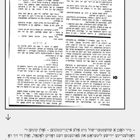
Download
– מיר האָבן אַ שװעסטער־שול מיט אַלע אײַנריכטונגען – זאָלן קומען די
װאָגלענדיקע ייִדישע ליטעראַטן און פֿאַרנעמען דעם דאָזיקן לאָקאַל, זאָלן זײ זיך דאָ