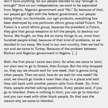
don’t have anything. So our people decided to say “enough is
enough!” Give us our independence, we want to be separated
from Nigeria. Nigerian government said “No.” So because of that,
our people got fight with the federal government, our people
being killed, our farmlands, our agri products, everything has
been destroyed by one particular ethnic group called Fulani. The
Fulani is a small ethnic group, because the president is Fulani,
they give that group weapons to kill the people, to destroy our
farms. We fought, so they did so many things to us, more than
hundred people killed, because of that kind of problems, so we
decided to run away. We lived in our own country, then we had to
ran and we came to Turkey. Because of the problem between
Biafran and Nigerian government in Nigeria. […]
Well, the first place I came was Izmir. So when we came to Izmir,
our plan was to go to Greece, then Europe. But the ship dropped
us, they say we should wait for one week, that is gonna bring
other people. Then we said, how do we wait for one week? He
said, we should go inside a town then stay in a place and wait
they call back until another person calls from Greek. So, from
there, people started asking questions. Every people said, if you
go to Istanbul, there is nothing in Izmir, you can go to Istanbul
and you can meet with other black people. So that was the
reason why we came to Istanbul.