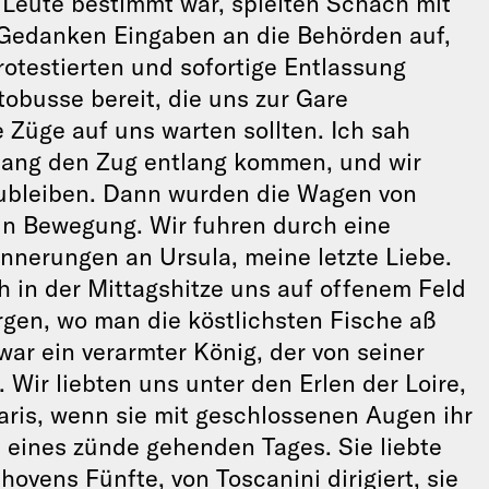
n Leute bestimmt war, spielten Schach mit
n Gedanken Eingaben an die Behörden auf,
otestierten und sofortige Entlassung
obusse bereit, die uns zur Gare
e Züge auf uns warten sollten. Ich sah
Gang den Zug entlang kommen, und wir
ubleiben. Dann wurden die Wagen von
 in Bewegung. Wir fuhren durch eine
innerungen an Ursula, meine letzte Liebe.
h in der Mittagshitze uns auf offenem Feld
gen, wo man die köstlichsten Fische aß
war ein verarmter König, der von seiner
Wir liebten uns unter den Erlen der Loire,
aris, wenn sie mit geschlossenen Augen ihr
eines zünde gehenden Tages. Sie liebte
ovens Fünfte, von Toscanini dirigiert, sie