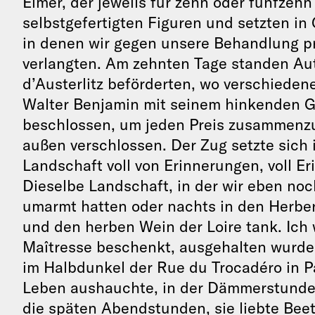
Eimer, der jeweils für zehn oder fünfzeh
selbstgefertigten Figuren und setzten i
in denen wir gegen unsere Behandlung pr
verlangten. Am zehnten Tage standen Aut
d’Austerlitz beförderten, wo verschieden
Walter Benjamin mit seinem hinkenden 
beschlossen, um jeden Preis zusammenz
außen verschlossen. Der Zug setzte sich
Landschaft voll von Erinnerungen, voll Er
Dieselbe Landschaft, in der wir eben noc
umarmt hatten oder nachts in den Herber
und den herben Wein der Loire tank. Ich 
Maîtresse beschenkt, ausgehalten wurde. 
im Halbdunkel der Rue du Trocadéro in P
Leben aushauchte, in der Dämmerstunde 
die späten Abendstunden, sie liebte Beeth