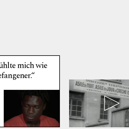
fühlte mich wie
efangener.“