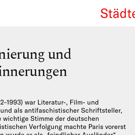
Städt
We Re
rnierung und
rinnerungen
–1993) war Literatur-, Film- und
nd als antifaschistischer Schriftsteller,
e wichtige Stimme der deutschen
alistischen Verfolgung machte Paris vorerst
n wurde er als „feindlicher Ausländer“