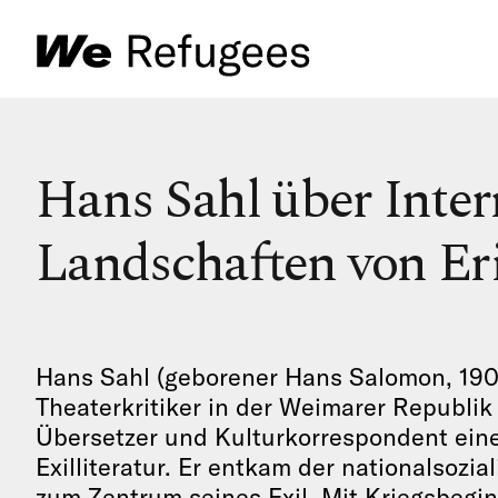
Hans Sahl über Inte
Landschaften von E
Hans Sahl (geborener Hans Salomon, 1902
Theaterkritiker in der Weimarer Republik u
Übersetzer und Kulturkorrespondent ein
Exilliteratur. Er entkam der nationalsozi
zum Zentrum seines Exil. Mit Kriegsbegin