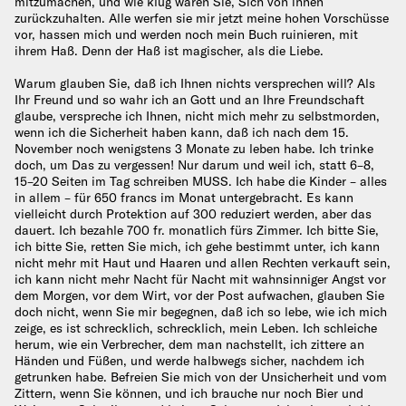
mitzumachen, und wie klug waren Sie, Sich von ihnen
zurückzuhalten. Alle werfen sie mir jetzt meine hohen Vorschüsse
vor, hassen mich und werden noch mein Buch ruinieren, mit
ihrem Haß. Denn der Haß ist magischer, als die Liebe.
Warum glauben Sie, daß ich Ihnen nichts versprechen will? Als
Ihr Freund und so wahr ich an Gott und an Ihre Freundschaft
glaube, verspreche ich Ihnen, nicht mich mehr zu selbstmorden,
wenn ich die Sicherheit haben kann, daß ich nach dem 15.
November noch wenigstens 3 Monate zu leben habe. Ich trinke
doch, um Das zu vergessen! Nur darum und weil ich, statt 6–8,
15–20 Seiten im Tag schreiben MUSS. Ich habe die Kinder – alles
in allem – für 650 francs im Monat untergebracht. Es kann
vielleicht durch Protektion auf 300 reduziert werden, aber das
dauert. Ich bezahle 700 fr. monatlich fürs Zimmer. Ich bitte Sie,
ich bitte Sie, retten Sie mich, ich gehe bestimmt unter, ich kann
nicht mehr mit Haut und Haaren und allen Rechten verkauft sein,
ich kann nicht mehr Nacht für Nacht mit wahnsinniger Angst vor
dem Morgen, vor dem Wirt, vor der Post aufwachen, glauben Sie
doch nicht, wenn Sie mir begegnen, daß ich so lebe, wie ich mich
zeige, es ist schrecklich, schrecklich, mein Leben. Ich schleiche
herum, wie ein Verbrecher, dem man nachstellt, ich zittere an
Händen und Füßen, und werde halbwegs sicher, nachdem ich
getrunken habe. Befreien Sie mich von der Unsicherheit und vom
Zittern, wenn Sie können, und ich brauche nur noch Bier und