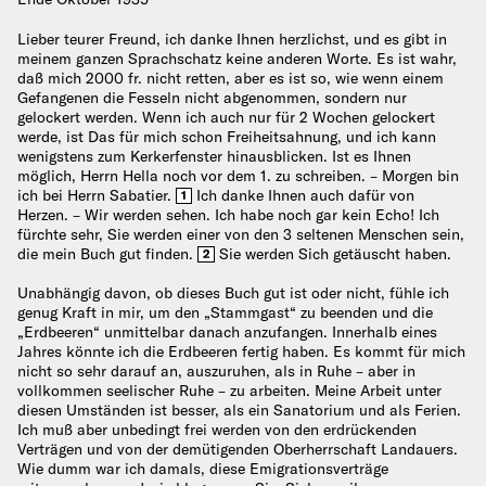
Lieber teurer Freund, ich danke Ihnen herzlichst, und es gibt in
meinem ganzen Sprachschatz keine anderen Worte. Es ist wahr,
daß mich 2000 fr. nicht retten, aber es ist so, wie wenn einem
Gefangenen die Fesseln nicht abgenommen, sondern nur
gelockert werden. Wenn ich auch nur für 2 Wochen gelockert
werde, ist Das für mich schon Freiheitsahnung, und ich kann
wenigstens zum Kerkerfenster hinausblicken. Ist es Ihnen
möglich, Herrn Hella noch vor dem 1. zu schreiben. – Morgen bin
ich bei Herrn Sabatier.
Ich danke Ihnen auch dafür von
1
Herzen. – Wir werden sehen. Ich habe noch gar kein Echo! Ich
fürchte sehr, Sie werden einer von den 3 seltenen Menschen sein,
die mein Buch gut finden.
Sie werden Sich getäuscht haben.
2
Unabhängig davon, ob dieses Buch gut ist oder nicht, fühle ich
genug Kraft in mir, um den „Stammgast“ zu beenden und die
„Erdbeeren“ unmittelbar danach anzufangen. Innerhalb eines
Jahres könnte ich die Erdbeeren fertig haben. Es kommt für mich
nicht so sehr darauf an, auszuruhen, als in Ruhe – aber in
vollkommen seelischer Ruhe – zu arbeiten. Meine Arbeit unter
diesen Umständen ist besser, als ein Sanatorium und als Ferien.
Ich muß aber unbedingt frei werden von den erdrückenden
Verträgen und von der demütigenden Oberherrschaft Landauers.
Wie dumm war ich damals, diese Emigrationsverträge