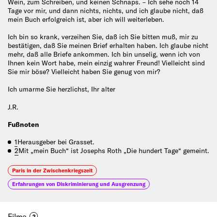
Wein, zum Schreiben, und keinen Schnaps. – Ich sehe noch 14
Tage vor mir, und dann nichts, nichts, und ich glaube nicht, daß
mein Buch erfolgreich ist, aber ich will weiterleben.
Ich bin so krank, verzeihen Sie, daß ich Sie bitten muß, mir zu
bestätigen, daß Sie meinen Brief erhalten haben. Ich glaube nicht
mehr, daß alle Briefe ankommen. Ich bin unselig, wenn ich von
Ihnen kein Wort habe, mein einzig wahrer Freund! Vielleicht sind
Sie mir böse? Vielleicht haben Sie genug von mir?
Ich umarme Sie herzlichst, Ihr alter
J.R.
Fußnoten
1
Herausgeber bei Grasset.
2
Mit „mein Buch“ ist Josephs Roth „Die hundert Tage“ gemeint.
Paris in der Zwischenkriegszeit
Erfahrungen von Diskriminierung und Ausgrenzung
Filme
2