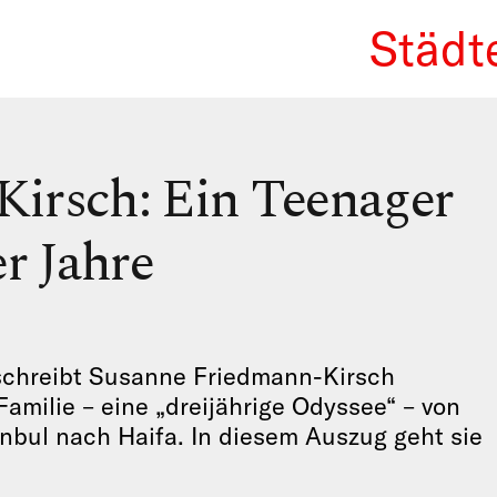
Städt
We Re
irsch: Ein Teenager
r Jahre
schreibt Susanne Friedmann-Kirsch
Familie – eine „dreijährige Odyssee“ – von
bul nach Haifa. In diesem Auszug geht sie