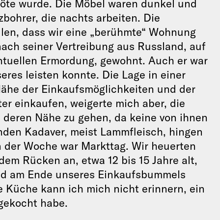
röte wurde. Die Möbel waren dunkel und
zbohrer, die nachts arbeiten. Die
eilen, dass wir eine „berühmte“ Wohnung
 nach seiner Vertreibung aus Russland, auf
tuellen Ermordung, gewohnt. Auch er war
seres leisten konnte. Die Lage in einer
 Nähe der Einkaufsmöglichkeiten und der
ter einkaufen, weigerte mich aber, die
n deren Nähe zu gehen, da keine von ihnen
enden Kadaver, meist Lammfleisch, hingen
n der Woche war Markttag. Wir heuerten
em Rücken an, etwa 12 bis 15 Jahre alt,
und am Ende unseres Einkaufsbummels
e Küche kann ich mich nicht erinnern, ein
 gekocht habe.