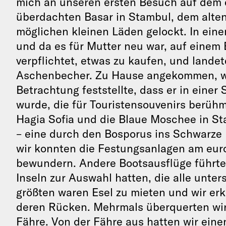
mich an unseren ersten Besuch auf dem 
überdachten Basar in Stambul, dem alten 
möglichen kleinen Läden gelockt. In ein
und da es für Mutter neu war, auf einem 
verpflichtet, etwas zu kaufen, und lande
Aschenbecher. Zu Hause angekommen, war 
Betrachtung feststellte, dass er in einer
wurde, die für Touristensouvenirs berühm
Hagia Sofia und die Blaue Moschee in St
– eine durch den Bosporus ins Schwarze M
wir konnten die Festungsanlagen am eur
bewundern. Andere Bootsausflüge führten
Inseln zur Auswahl hatten, die alle unte
größten waren Esel zu mieten und wir er
deren Rücken. Mehrmals überquerten wir
Fähre. Von der Fähre aus hatten wir eine