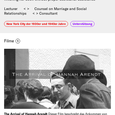
Lecturer < > Counsel on Marriage and Social
Relationships < > Consultant
New York City der 1930er und 1940er Jahre
Unterstützung
Filme
1
The Arrival of Hannah Arendt
Dieser Film beschreibt das Ankommen von