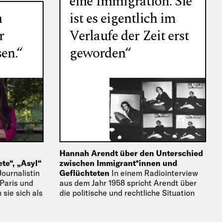
eine Immigration. Sie
n
ist es eigentlich im
r
Verlaufe der Zeit erst
en.“
geworden“
Hannah Arendt über den Unterschied
te“, „Asyl“
zwischen Immigrant*innen und
ournalistin
Geflüchteten
In einem Radiointerview
 Paris und
aus dem Jahr 1958 spricht Arendt über
 sie sich als
die politische und rechtliche Situation
hnet und
der Geflüchteten der 1930er Jahre und
der Unterschiede zwischen…