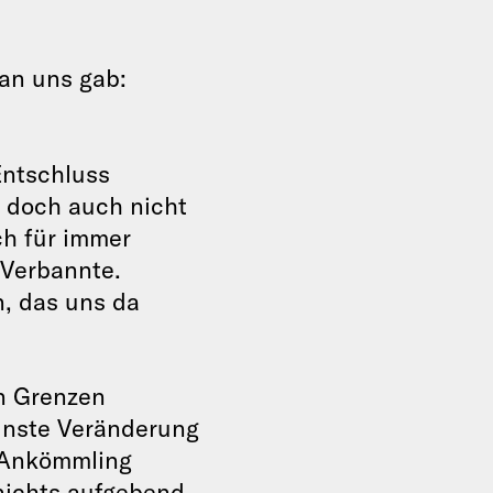
an uns gab:
Entschluss
 doch auch nicht
ch für immer
 Verbannte.
n, das uns da
en Grenzen
inste Veränderung
 Ankömmling
 nichts aufgebend