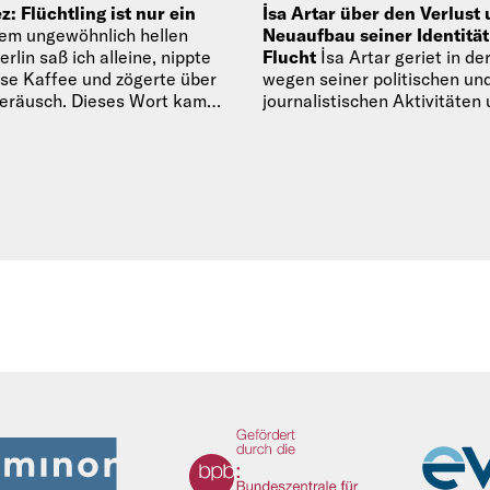
: Flüchtling ist nur ein
İsa Artar über den Verlust
em ungewöhnlich hellen
Neuaufbau seiner Identität
rlin saß ich alleine, nippte
Flucht
İsa Artar geriet in de
sse Kaffee und zögerte über
wegen seiner politischen un
Geräusch. Dieses Wort kam…
journalistischen Aktivitäten 
staatlichen Druck und ins Vis
Polizei. Bevor er zu einer…
We Refugees Archive