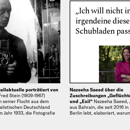
„Ich will nicht i
irgendeine diese
Schubladen pass
tellektuelle porträtiert von
Nazeeha Saeed über die
Fred Stein (1909-1967)
Zuschreibungen „Geflüchte
 seiner Flucht aus dem
und „Exil“
Nazeeha Saeed, J
ialistischen Deutschland
aus Bahrain, die seit 2016 in
m Jahr 1933, die Fotografie
Berlin lebt, elaboriert, warum
zu machen. Neben der…
„Journalistin im Exil“ bezeic
nicht…