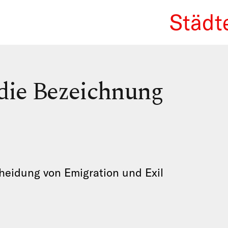
Städt
We Re
 die Bezeichnung
heidung von Emigration und Exil