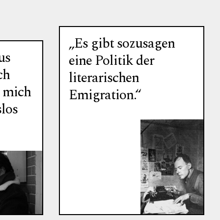
„Es gibt sozusagen
us
eine Politik der
ch
literarischen
h mich
Emigration.“
slos