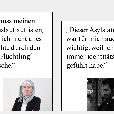
muss meinen
lauf auflisten,
„Dieser Asylstat
ich nicht alles
war für mich au
chte durch den
wichtig, weil ic
‚Flüchtling‘
immer identität
sche.“
gefühlt habe.“