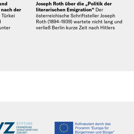
 und
Joseph Roth über die „Politik der
 nach der
literarischen Emigration“
Der
r Türkei
österreichische Schriftsteller Joseph
d
Roth (1894–1939) wartete nicht lang und
unter
verließ Berlin kurze Zeit nach Hitlers
ier der
Machtergreifung. Schon im Februar 1933
befand er sich…