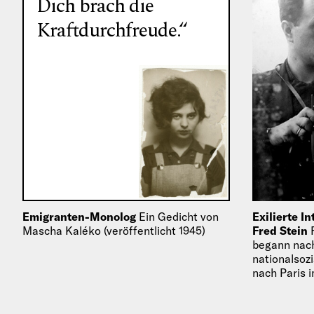
Dich brach die
Kraftdurchfreude.“
Emigranten-Monolog
Ein Gedicht von
Exilierte In
Mascha Kaléko (veröffentlicht 1945)
Fred Stein
begann nach
nationalsoz
nach Paris i
zum Beruf 