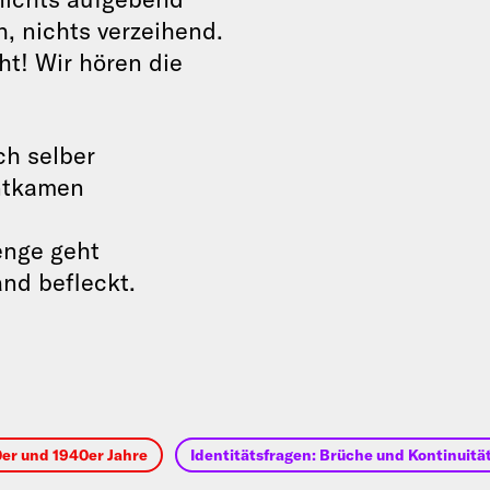
, nichts verzeihend.
ht! Wir hören die
ch selber
entkamen
enge geht
and befleckt.
0er und 1940er Jahre
Identitätsfragen: Brüche und Kontinuitä