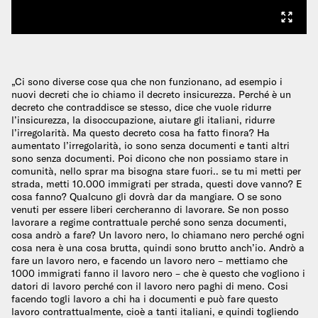
„Ci sono diverse cose qua che non funzionano, ad esempio i
nuovi decreti che io chiamo il decreto insicurezza. Perché è un
decreto che contraddisce se stesso, dice che vuole ridurre
l’insicurezza, la disoccupazione, aiutare gli italiani, ridurre
l’irregolarità. Ma questo decreto cosa ha fatto finora? Ha
aumentato l’irregolarità, io sono senza documenti e tanti altri
sono senza documenti. Poi dicono che non possiamo stare in
comunità, nello sprar ma bisogna stare fuori.. se tu mi metti per
strada, metti 10.000 immigrati per strada, questi dove vanno? E
cosa fanno? Qualcuno gli dovrà dar da mangiare. O se sono
venuti per essere liberi cercheranno di lavorare. Se non posso
lavorare a regime contrattuale perché sono senza documenti,
cosa andrò a fare? Un lavoro nero, lo chiamano nero perché ogni
cosa nera è una cosa brutta, quindi sono brutto anch’io. Andrò a
fare un lavoro nero, e facendo un lavoro nero – mettiamo che
1000 immigrati fanno il lavoro nero – che è questo che vogliono i
datori di lavoro perché con il lavoro nero paghi di meno. Cosi
facendo togli lavoro a chi ha i documenti e può fare questo
lavoro contrattualmente, cioè a tanti italiani, e quindi togliendo