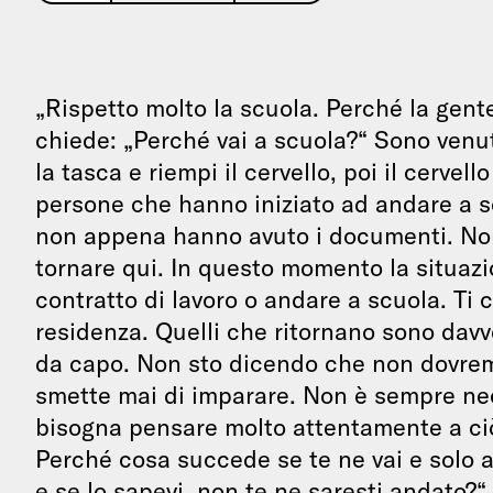
„Rispetto molto la scuola. Perché la gent
chiede: „Perché vai a scuola?“ Sono venu
la tasca e riempi il cervello, poi il cervel
persone che hanno iniziato ad andare a s
non appena hanno avuto i documenti. No
tornare qui. In questo momento la situazio
contratto di lavoro o andare a scuola. Ti
residenza. Quelli che ritornano sono davv
da capo. Non sto dicendo che non dovremm
smette mai di imparare. Non è sempre nec
bisogna pensare molto attentamente a ciò
Perché cosa succede se te ne vai e solo al
e se lo sapevi, non te ne saresti andato?“