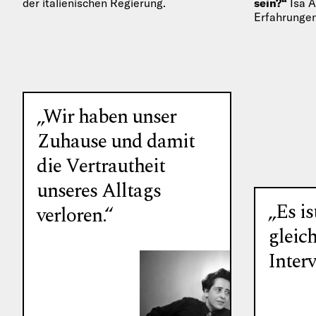
der italienischen Regierung.
sein?“
Isa A
Erfahrungen
nach dem A
„Wir haben unser
Zuhause und damit
die Vertrautheit
unseres Alltags
„Es is
verloren.“
gleic
Inter