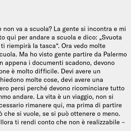
e non va a scuola? La gente si incontra e mi
to qui per andare a scuola e dico: „Svuota
lo ti riempirà la tasca“. Ora vedo molte
cuola. Ma ho visto gente partire da Palermo
n appena i documenti scadono, devono
ne è molto difficile. Devi avere un
 chiedono molte cose, devi avere una
ero persi perché devono ricominciare tutto
o andare. La vita è un viaggio, non si
essario rimanere qui, ma prima di partire
 che si vuole, se si può ottenere o meno.
lora ti rendi conto che non è realizzabile –