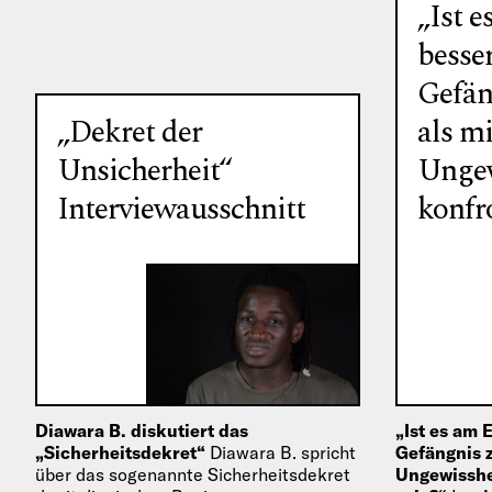
„Ist 
besse
Gefän
„Dekret der
als mi
Unsicherheit“
Ungew
Interviewausschnitt
konfro
Diawara B. diskutiert das
„Ist es am 
„Sicherheitsdekret“
Diawara B. spricht
Gefängnis z
über das sogenannte Sicherheitsdekret
Ungewisshei