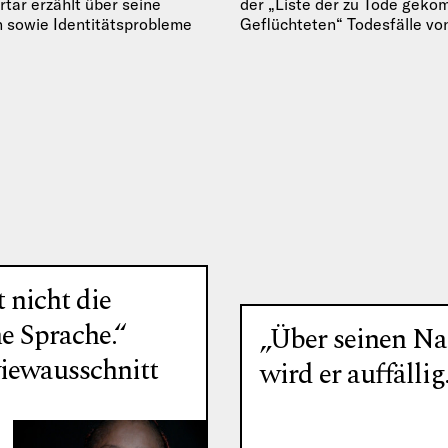
rtar erzählt über seine
der „Liste der zu Tode gek
 sowie Identitätsprobleme
Geflüchteten“ Todesfälle v
nkommen im Exil.
auf der Flucht nach Europa,
t nicht die
he Sprache.“
„Über seinen N
viewausschnitt
wird er auffällig