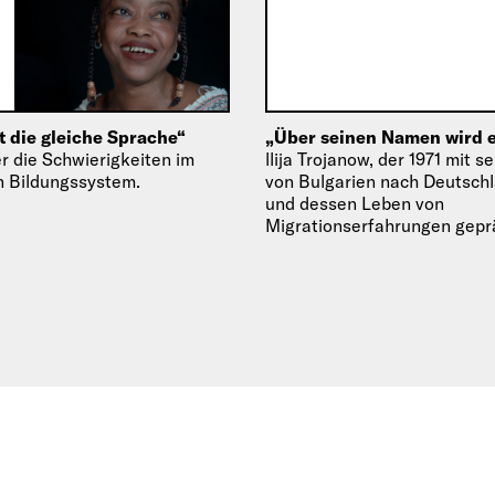
ht die gleiche Sprache“
„Über seinen Namen wird er
er die Schwierigkeiten im
llija Trojanow, der 1971 mit s
en Bildungssystem.
von Bulgarien nach Deutschl
und dessen Leben von
Migrationserfahrungen geprä
verarbeitet in diesem Text s