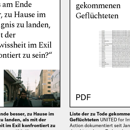
es am Ende
gekommenen
r, zu Hause im
Geflüchteten
gnis zu landen,
t der
issheit im Exil
ntiert zu sein?“
PDF
Ende besser, zu Hause im
Liste der zu Tode gekomm
u landen, als mit der
Geflüchteten
UNITED for In
t im Exil konfrontiert zu
Action dokumentiert seit Ja