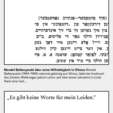
Mendel Balberyszski über seine Hilfstätigkeit in Vilnius
Mendel
Balberyszski (1894–1966) stammte gebürtig aus Vilnius, lebte bei Ausbruch
des Zweiten Weltkrieges jedoch schon seit über einem Jahrzehnt in Łódź.
Nach einer fast…
„Es gibt keine Worte für mein Leiden.“