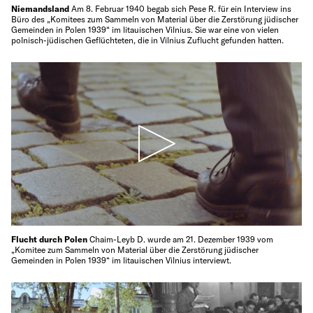
Niemandsland
Am 8. Februar 1940 begab sich Pese R. für ein Interview ins
Büro des „Komitees zum Sammeln von Material über die Zerstörung jüdischer
Gemeinden in Polen 1939“ im litauischen Vilnius. Sie war eine von vielen
polnisch-jüdischen Geflüchteten, die in Vilnius Zuflucht gefunden hatten.
Flucht durch Polen
Chaim-Leyb D. wurde am 21. Dezember 1939 vom
„Komitee zum Sammeln von Material über die Zerstörung jüdischer
Gemeinden in Polen 1939“ im litauischen Vilnius interviewt.