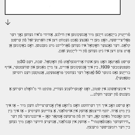
Download
פֿרײַטיק בײַנאַכט זײַנען מיר אָנגעקומען אין װילנע. אַזויװי ס’איז געװען נאָך דער
פּאָליצײ־שעה, האָט מען די גאַנצע נאַכט געמוזט זיצן אין װאַרטע־זאַל פֿון ערשטן
קלאַס. דער גאַנצער װאָקזאַל איז געװען פֿאַרלײגט מיט מענטשן. דאָס באַקומען אַן
אָרט צום זיצן איז ניט געװען פֿון די לײַכטע זאַכן.
ערשט פֿאַרטאָג האָט מען אונדז אַרויסגעלאָזט פֿון װאָקזאַל. שבת, דעם 30טן
סעפּטעמבער 1939, בין איך אָנגעקומען אַהײם, צו מײַן מאַמען און שװעסטער, אויף
ברײַטע גאַס נומער 50 (אַמאָל דער נעװסקי פּראָספּעקט, אַנטקעגן דעם רוסישן
טעאַטער).
די איבעראַשונג אין שטוב, דאָס יאָמערלעכע געװײן, פּונקט װי מ’װאָלט דערזען אַ
מענטש פֿון יענער װעלט…
דאָ ערשט האָב איך זיך דערװוּסט װאָס מ’האָט אַלץ אָנדערצײלט װעגן מיר – אַז איך
בין מיט אַדװ. יוסף װײצמאַן אַװעק אין אויסלאַנד. אַ צװײטע װערסיע – אַז איך בין
מיטן קאָנסול מאַקס קאָן, דער זון פֿון פּרעזעס אָסקאַר קאָן – אײגנטימער פֿון דער
„װידזעװער מאַנופֿאַקטור“ – אַװעק אין ענגלאַנד, אַנדערע װידער האָבן מיך געזען
בײַ דער רומענישער גרענעץ.