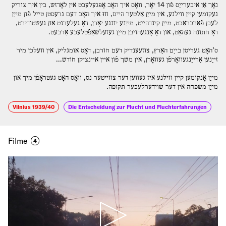
נאָך אַן איבערײַס פֿון 14 יאָר, װאָס איך האָב אָפּגעלעבט אין לאָדזש, בין איך צוריק
געקומען קײן װילנע, אין מײַן אַלטער הײם, װוּ איך האָב דעם גרעסטן טײל פֿון מײַן
לעבן פֿאַרבראַכט, מײַן קינדהײט, מײַנע יונגע יאָרן, דאָ געלערנט און געשטודירט,
דאָ חתונה געהאַט, און דאָ אָנגעהויבן מײַן געזעלשאַפֿטלעכע אַרבעט.
ס’האָט געריסן בײַם האַרץ, צוזעענדיק דעם חורבן, דאָס אומגליק, אין װעלכן מיר
זײַנען אַרײַנגעװאָרפֿן געװאָרן, אין משך פֿון אײן אײנציקן חודש…
מײַן אָנקומען קײן װילנע איז געװען דער צװײטער נס, װאָס האָט געטראָפֿן מיך און
מײַן משפּחה אין דער שוידערלעכער תּקופֿה.
Vilnius 1939/40
Die Entscheidung zur Flucht und Fluchterfahrungen
Filme
4