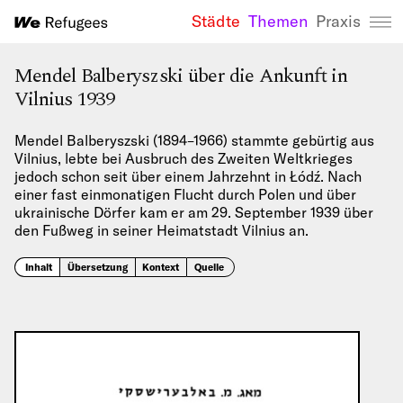
Städte
Themen
Praxis
We Refugees 
Mendel Balberyszski über die Ankunft in
Vilnius 1939
Mendel Balberyszski (1894–1966) stammte gebürtig aus
Vilnius, lebte bei Ausbruch des Zweiten Weltkrieges
jedoch schon seit über einem Jahrzehnt in Łódź. Nach
einer fast einmonatigen Flucht durch Polen und über
ukrainische Dörfer kam er am 29. September 1939 über
den Fußweg in seiner Heimatstadt Vilnius an.
Inhalt
Übersetzung
Kontext
Quelle