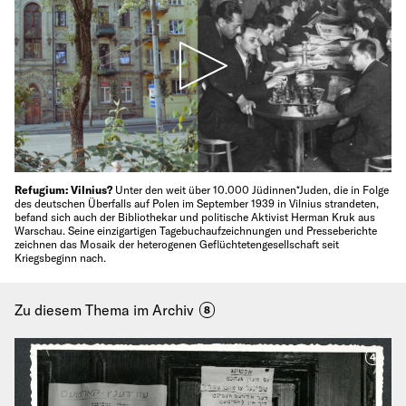
Refugium: Vilnius?
Unter den weit über 10.000 Jüdinnen*Juden, die in Folge
des deutschen Überfalls auf Polen im September 1939 in Vilnius strandeten,
befand sich auch der Bibliothekar und politische Aktivist Herman Kruk aus
Warschau. Seine einzigartigen Tagebuchaufzeichnungen und Presseberichte
zeichnen das Mosaik der heterogenen Geflüchtetengesellschaft seit
Kriegsbeginn nach.
Zu diesem Thema im Archiv
8
4