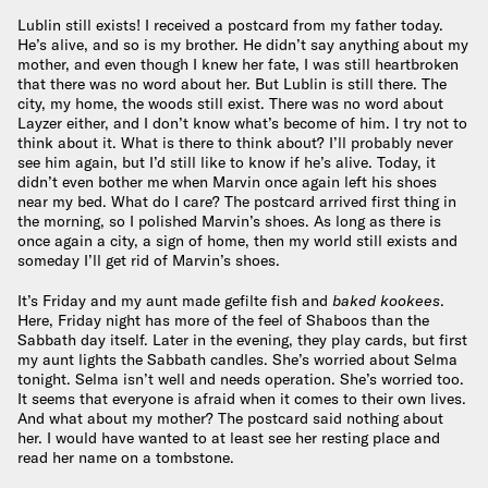
Lublin still exists! I received a postcard from my father today.
He’s alive, and so is my brother. He didn’t say anything about my
mother, and even though I knew her fate, I was still heartbroken
that there was no word about her. But Lublin is still there. The
city, my home, the woods still exist. There was no word about
Layzer either, and I don’t know what’s become of him. I try not to
think about it. What is there to think about? I’ll probably never
see him again, but I’d still like to know if he’s alive. Today, it
didn’t even bother me when Marvin once again left his shoes
near my bed. What do I care? The postcard arrived first thing in
the morning, so I polished Marvin’s shoes. As long as there is
once again a city, a sign of home, then my world still exists and
someday I’ll get rid of Marvin’s shoes.
It’s Friday and my aunt made gefilte fish and
baked kookees
.
Here, Friday night has more of the feel of Shaboos than the
Sabbath day itself. Later in the evening, they play cards, but first
my aunt lights the Sabbath candles. She’s worried about Selma
tonight. Selma isn’t well and needs operation. She’s worried too.
It seems that everyone is afraid when it comes to their own lives.
And what about my mother? The postcard said nothing about
her. I would have wanted to at least see her resting place and
read her name on a tombstone.