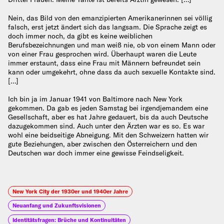
Nein, das Bild von den emanzipierten Amerikanerinnen sei völlig
falsch, erst jetzt ändert sich das langsam. Die Sprache zeigt es
doch immer noch, da gibt es keine weiblichen
Berufsbezeichnungen und man weiß nie, ob von einem Mann oder
von einer Frau gesprochen wird. Überhaupt waren die Leute
immer erstaunt, dass eine Frau mit Männern befreundet sein
kann oder umgekehrt, ohne dass da auch sexuelle Kontakte sind.
[…]
Ich bin ja im Januar 1941 von Baltimore nach New York
gekommen. Da gab es jeden Samstag bei irgendjemandem eine
Gesellschaft, aber es hat Jahre gedauert, bis da auch Deutsche
dazugekommen sind. Auch unter den Ärzten war es so. Es war
wohl eine beidseitige Abneigung. Mit den Schweizern hatten wir
gute Beziehungen, aber zwischen den Österreichern und den
Deutschen war doch immer eine gewisse Feindseligkeit.
New York City der 1930er und 1940er Jahre
Neuanfang und Zukunftsvisionen
Identitätsfragen: Brüche und Kontinuitäten