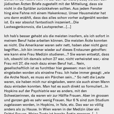
jüdischen Ärzten Briefe zugestellt mit der Mitteilung, dass sie
nicht in die Spitäler zurückkehren sollten. Aus jedem Fenster
hing eine Fahne mit einem Hakenkreuz. Unser Hausmeister hat
uns dann erzählt, dass das alles schon vorher aufgenäht worden
ist. Es war absolut fantastisch inszeniert…Die
Lastwagenkonvois, die Lautsprecher…[…]
Ich hab’s besser gehabt als die meisten insofern, als ich sofort in
meinem Beruf habe arbeiten können. Die meisten Ärzte konnten
es nicht. Die Amerikaner waren sehr nett, haben aber nicht ganz
begriffen…Ich bin immer wieder auf dieses Erstaunen getroffen:
wie kann eine Frau Medizin studieren…? Sie waren entsetzt, dass
ich, obwohl ich damals schon 27 war, nicht verheiratet war,- eine
Frau mit 27, die noch dazu einen Beruf hat… Nein,
gesellschaftlich ist es furchtbar hier gewesen: man ist nicht
eingeladen worden als einzelne Frau. Ich habe immer gesagt: „wie
die Arche Noah, es muss ein Pärchen sein…“ So nett die Leute
waren, sie haben mich nur eingeladen, wenn sie auch einen Mann
dazu einladen konnten. Man hat es auch direkt so formuliert…In
Hopkins auf der Psychiatrie war es anders, mit den
Schweizerinnen, da waren wir zur Hälfte Frauen. Aber im grossen
und ganzen gab es sehr wenig Frauen. Nur 6 % sind zum Studium
zugelassen worden, in Hopkins, in Yale, etc. Das war so völlig
anders als zu Hause. In Wien waren in der Medizin über ein
Drittel Frauen. Meine Tante ist bereits Ärztin gewesen. […]